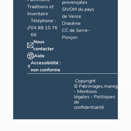
provençales
Traditions et
SIVOM du pays
Inventaire
de Vence
Téléphone :
Dracénie
04 88 10 76
CC de Serre-
66
Ponçon
Nous
contacter
Aide
Accessibilité :
non conforme
Copyright
©
Patrimages.maregionsud
-
Mentions
légales
-
Politiques
de
confidentialité