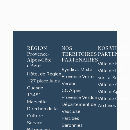
RÉGION
NOS
NOS VILLES
Provence-
TERRITOIRES
PARTENAIR
Alpes-Côte
PARTENAIRES
Ville de Nice
d'Azur
Syndicat Mixte
Ville de l'Isle-
Hôtel de Région
Provence Verte
sur-la-Sorgue
- 27 place Jules
Verdon
Ville de Grasse
Guesde -
CC Alpes
Ville d'Apt
13481
Provence Verdon
Ville de Cannes
Marseille
Département de
Archives
Direction de la
Vaucluse
Culture -
Parc des
Service
Baronnies
Patrimoine