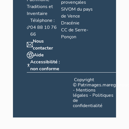
provençales
Traditions et
SIVOM du pays
Inventaire
de Vence
Téléphone :
Dracénie
04 88 10 76
CC de Serre-
66
Ponçon
Nous
contacter
Aide
Accessibilité :
non conforme
Copyright
©
Patrimages.maregionsud
-
Mentions
légales
-
Politiques
de
confidentialité