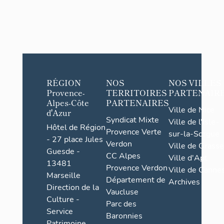
RÉGION
NOS
NOS VILLES
Provence-
TERRITOIRES
PARTENAIR
Alpes-Côte
PARTENAIRES
Ville de Nice
d'Azur
Syndicat Mixte
Ville de l'Isle-
Hôtel de Région
Provence Verte
sur-la-Sorgue
- 27 place Jules
Verdon
Ville de Grasse
Guesde -
CC Alpes
Ville d'Apt
13481
Provence Verdon
Ville de Cannes
Marseille
Département de
Archives
Direction de la
Vaucluse
Culture -
Parc des
Service
Baronnies
Patrimoine