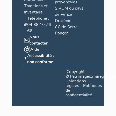
provençales
Traditions et
SIVOM du pays
Inventaire
de Vence
Téléphone :
Dracénie
04 88 10 76
CC de Serre-
66
Ponçon
Nous
contacter
Aide
Accessibilité :
non conforme
Copyright
©
Patrimages.maregionsud
-
Mentions
légales
-
Politiques
de
confidentialité