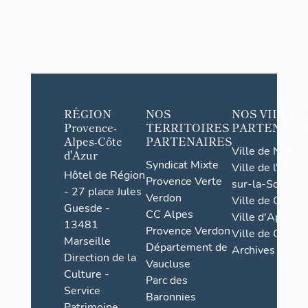
RÉGION
NOS
NOS VILLES
Provence-
TERRITOIRES
PARTENAIR
Alpes-Côte
PARTENAIRES
Ville de Nice
d'Azur
Syndicat Mixte
Ville de l'Isle-
Hôtel de Région
Provence Verte
sur-la-Sorgue
- 27 place Jules
Verdon
Ville de Grasse
Guesde -
CC Alpes
Ville d'Apt
13481
Provence Verdon
Ville de Cannes
Marseille
Département de
Archives
Direction de la
Vaucluse
Culture -
Parc des
Service
Baronnies
Patrimoine