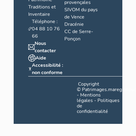
provençales
Traditions et
SIVOM du pays
Inventaire
de Vence
Téléphone :
Dracénie
04 88 10 76
CC de Serre-
66
Ponçon
Nous
contacter
Aide
Accessibilité :
non conforme
Copyright
©
Patrimages.maregionsud
-
Mentions
légales
-
Politiques
de
confidentialité