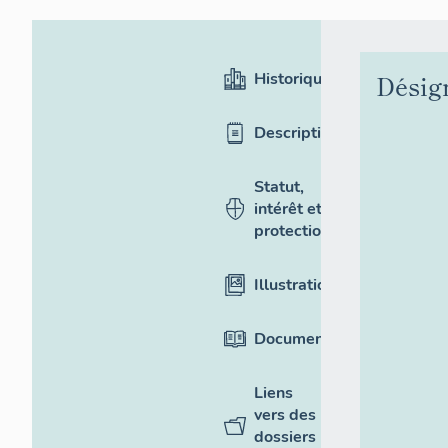
Historique
Désig
Description
Statut,
intérêt et
protection
Illustrations
Documentation
Liens
vers des
dossiers