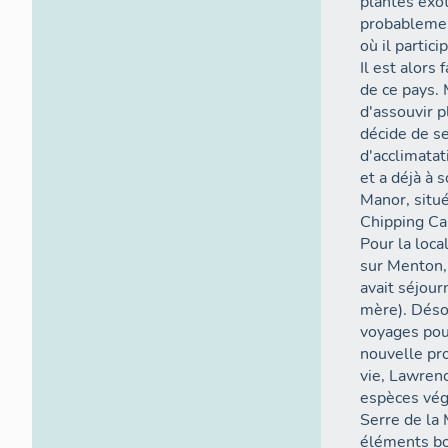
plantes exot
probablemen
où il partic
Il est alors 
de ce pays. 
d'assouvir 
décide de se
d'acclimatat
et a déjà à s
Manor, situé
Chipping Ca
Pour la loca
sur Menton, 
avait séjou
mère). Désor
voyages pour
nouvelle pr
vie, Lawrenc
espèces vég
Serre de la
éléments bo