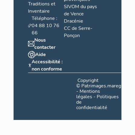
Traditions et
SIVOM du pays
Inventaire
de Vence
Téléphone :
Dracénie
04 88 10 76
CC de Serre-
66
Ponçon
Nous
contacter
Aide
Accessibilité :
non conforme
Copyright
©
Patrimages.maregionsud
-
Mentions
légales
-
Politiques
Verger (v
de
confidentialité
Pour parveni
l'une des co
planté d'ag
terrasses de