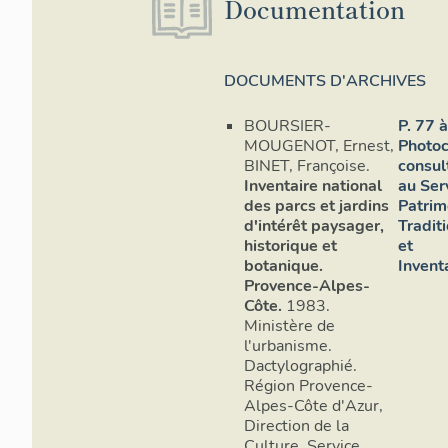
Documentation
structurer l
avoir été pe
variables : 
d'autres for
DOCUMENTS D'ARCHIVES
que leurs m
de calcaire 
BOURSIER-
P. 77 à
enduit à pie
MOUGENOT, Ernest,
Photoc
préservé. D
BINET, Françoise.
consul
et donnent l
Inventaire national
au Ser
des parcs et jardins
Patrim
sèches, alor
d'intérêt paysager,
Tradit
spontanée, 
historique et
et
botanique.
Inventa
Les terrasse
Provence-Alpes-
escaliers an
Côte.
1983.
la création 
Ministère de
été dotés d
l'urbanisme.
ainsi que d
Dactylographié.
grands esca
Région Provence-
taillées (voi
Alpes-Côte d'Azur,
supérieures)
Direction de la
grillage. Ce
Culture, Service