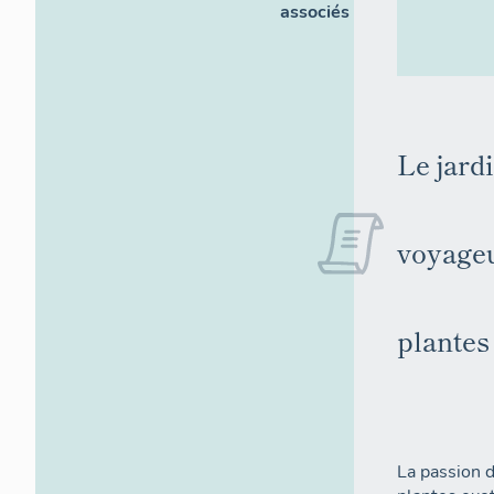
associés
Le jard
voyageu
plantes
La passion 