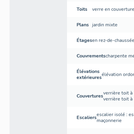
avec garage, 
serre froide
Toits
verre en couvertur
réalisés dè
long des an
Plans
jardin mixte
spécialemen
grand bassin
Étages
en rez-de-chaussé
impeccablem
jardiniers.
propriété es
Couvrements
charpente mé
1940 et a p
italiennes, 
Élévations
élévation ordo
un banc de j
extérieures
Après avoir
Lawrence Jo
verrière
toit à
1949 et rep
Couvertures
verrière
toit à
nécessite d'
lors de plus
glissement 
escalier isolé
:
es
Escaliers
maçonnerie
maison princ
occupée par 
réaménagée 