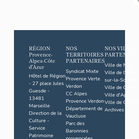
Allée carr
Le long de s
essentielle 
RÉGION
NOS
NOS VILLES
l'allée carr
Provence-
TERRITOIRES
PARTENAIR
parcours une
Alpes-Côte
PARTENAIRES
dense et off
Ville de Nice
d'Azur
courbes, sit
Syndicat Mixte
Ville de l'Isle-
souligné pa
Hôtel de Région
Provence Verte
sur-la-Sorgue
probablement
- 27 place Jules
Verdon
Ville de Grasse
Cette exèdre
Guesde -
CC Alpes
Ville d'Apt
initialement
13481
Provence Verdon
Ville de Cannes
mur courbe 
Marseille
Département de
Archives
volutes cour
Direction de la
Vaucluse
siècle. L'e
Culture -
Parc des
maçonnerie.
Service
Baronnies
II.3.4 Verge
Patrimoine
provençales