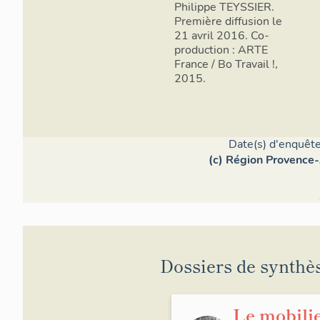
Philippe TEYSSIER.
Première diffusion le
21 avril 2016. Co-
production : ARTE
France / Bo Travail !,
2015.
Date(s) d'enquête
(c) Région Provence-
Cour d'ent
La cour amén
cour d'entré
conciergerie
laquelle est
Dossiers de synthè
Chemin des j
été aménagé 
d'entrée es
végétation 
Le mobili