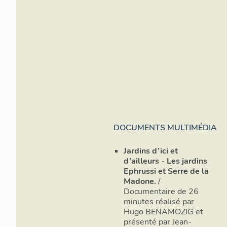
de l'enduit 
décor de fau
de la fin du
la voie publ
constitués d
grille de l'
Le portail d
monumentale
empruntée a
Chemin des j
serpente à t
DOCUMENTS MULTIMÉDIA
relie deux g
Jardins d’ici et
II.3.2 Cour 
d’ailleurs - Les jardins
Ephrussi et Serre de la
Madone.
/
Documentaire de 26
minutes réalisé par
Hugo BENAMOZIG et
présenté par Jean-