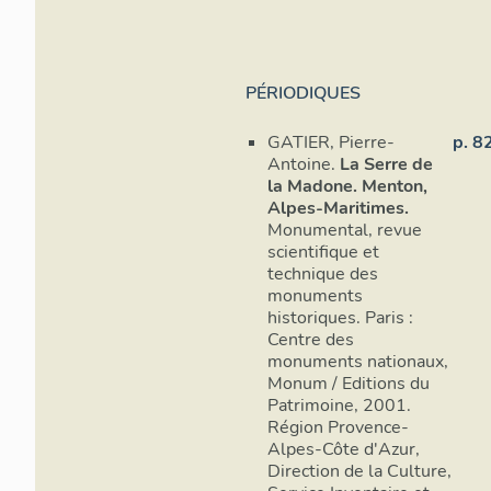
PÉRIODIQUES
GATIER, Pierre-
p. 8
Antoine.
La Serre de
la Madone. Menton,
Alpes-Maritimes.
Monumental, revue
scientifique et
technique des
monuments
historiques. Paris :
Accès (vue
Centre des
monuments nationaux,
Monum / Editions du
Le portail d
Patrimoine, 2001.
former un a
Région Provence-
il a été érig
Alpes-Côte d'Azur,
voie publiqu
Direction de la Culture,
jaune, en fo