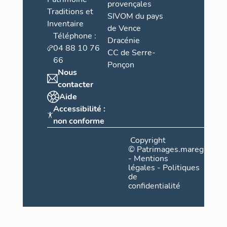
provençales
Traditions et
SIVOM du pays
Inventaire
de Vence
Téléphone :
Dracénie
04 88 10 76
CC de Serre-
66
Ponçon
Nous
contacter
Aide
Accessibilité :
non conforme
Copyright
©
Patrimages.maregionsud
-
Mentions
légales
-
Politiques
de
confidentialité