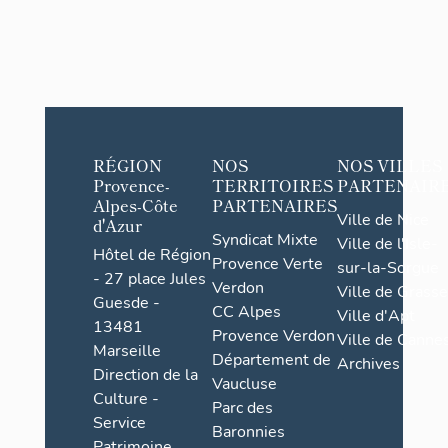
RÉGION
NOS
NOS VILLES
Provence-
TERRITOIRES
PARTENAIR
Alpes-Côte
PARTENAIRES
Ville de Nice
d'Azur
Syndicat Mixte
Ville de l'Isle-
Hôtel de Région
Provence Verte
sur-la-Sorgue
- 27 place Jules
Verdon
Ville de Grasse
Guesde -
CC Alpes
Ville d'Apt
13481
Provence Verdon
Ville de Cannes
Marseille
Département de
Archives
Direction de la
Vaucluse
Culture -
Parc des
Service
Baronnies
Patrimoine