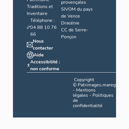
provençales
Traditions et
SIVOM du pays
Inventaire
de Vence
Téléphone :
Dracénie
04 88 10 76
CC de Serre-
66
Ponçon
Nous
contacter
Aide
Accessibilité :
non conforme
Copyright
©
Patrimages.maregionsud
-
Mentions
légales
-
Politiques
de
confidentialité