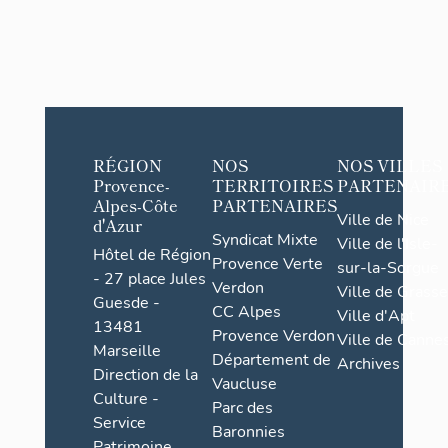
RÉGION
NOS
NOS VILLES
Provence-
TERRITOIRES
PARTENAIR
Alpes-Côte
PARTENAIRES
Ville de Nice
d'Azur
Syndicat Mixte
Ville de l'Isle-
Hôtel de Région
Provence Verte
sur-la-Sorgue
- 27 place Jules
Verdon
Ville de Grasse
Guesde -
CC Alpes
Ville d'Apt
13481
Provence Verdon
Ville de Cannes
Marseille
Département de
Archives
Direction de la
Vaucluse
Culture -
Parc des
Service
Baronnies
Patrimoine