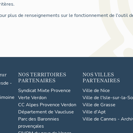
itères.
ur plus de renseignements sur le fonctionnement de l'outil d
zur
NOS TERRITOIRES
NOS VILLES
PARTENAIRES
PARTENAIRES
esde -
Syndicat Mixte Provence
Ville de Nice
rimoine
Verte Verdon
Ville de l'Isle-sur-la-S
CC Alpes Provence Verdon
Ville de Grasse
Département de Vaucluse
Ville d'Apt
Parc des Baronnies
Ville de Cannes - Arch
provençales