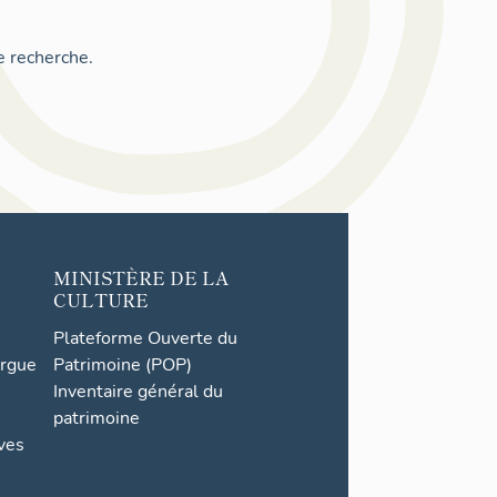
e recherche.
MINISTÈRE DE LA
CULTURE
Plateforme Ouverte du
orgue
Patrimoine (POP)
Inventaire général du
patrimoine
ives