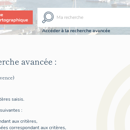
ue
rtographique
Accéder à la recherche avancée
erche avancée :
ovence)
ères saisis.
suivantes :
dant aux critères,
nées correspondant aux critères,