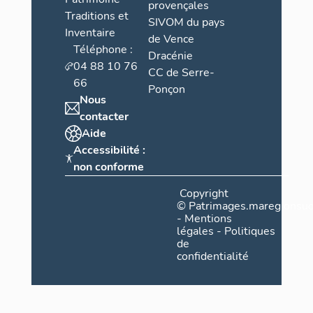
provençales
Traditions et
SIVOM du pays
Inventaire
de Vence
Téléphone :
Dracénie
04 88 10 76
CC de Serre-
66
Ponçon
Nous
contacter
Aide
Accessibilité :
non conforme
Copyright
©
Patrimages.maregionsud
-
Mentions
légales
-
Politiques
de
confidentialité