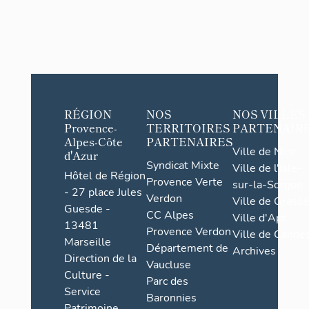
RÉGION
NOS
NOS VILLES
Provence-
TERRITOIRES
PARTENAIR
Alpes-Côte
PARTENAIRES
Ville de Nice
d'Azur
Syndicat Mixte
Ville de l'Isle-
Hôtel de Région
Provence Verte
sur-la-Sorgue
- 27 place Jules
Verdon
Ville de Grasse
Guesde -
CC Alpes
Ville d'Apt
13481
Provence Verdon
Ville de Cannes
Marseille
Département de
Archives
Direction de la
Vaucluse
Culture -
Parc des
Service
Baronnies
Patrimoine