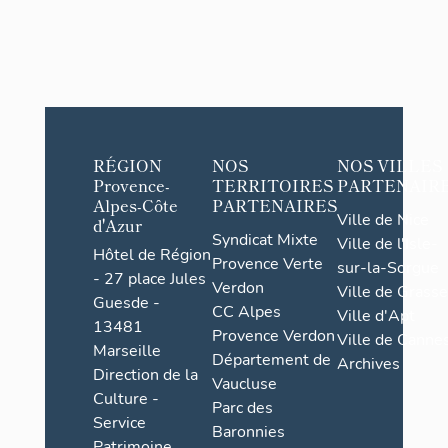
RÉGION
NOS
NOS VILLES
Provence-
TERRITOIRES
PARTENAIR
Alpes-Côte
PARTENAIRES
Ville de Nice
d'Azur
Syndicat Mixte
Ville de l'Isle-
Hôtel de Région
Provence Verte
sur-la-Sorgue
- 27 place Jules
Verdon
Ville de Grasse
Guesde -
CC Alpes
Ville d'Apt
13481
Provence Verdon
Ville de Cannes
Marseille
Département de
Archives
Direction de la
Vaucluse
Culture -
Parc des
Service
Baronnies
Patrimoine