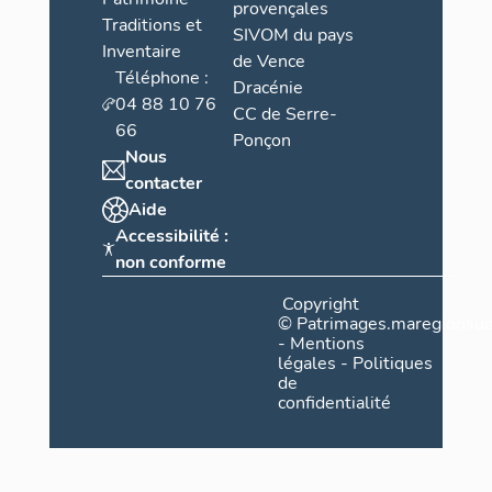
provençales
Traditions et
SIVOM du pays
Inventaire
de Vence
Téléphone :
Dracénie
04 88 10 76
CC de Serre-
66
Ponçon
Nous
contacter
Aide
Accessibilité :
non conforme
Copyright
©
Patrimages.maregionsud
-
Mentions
légales
-
Politiques
de
confidentialité