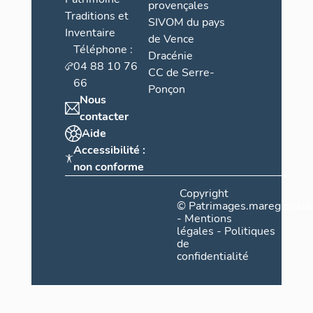
provençales
Traditions et
SIVOM du pays
Inventaire
de Vence
Téléphone :
Dracénie
04 88 10 76
CC de Serre-
66
Ponçon
Nous
contacter
Aide
Accessibilité :
non conforme
Copyright
©
Patrimages.maregionsud
-
Mentions
légales
-
Politiques
de
confidentialité