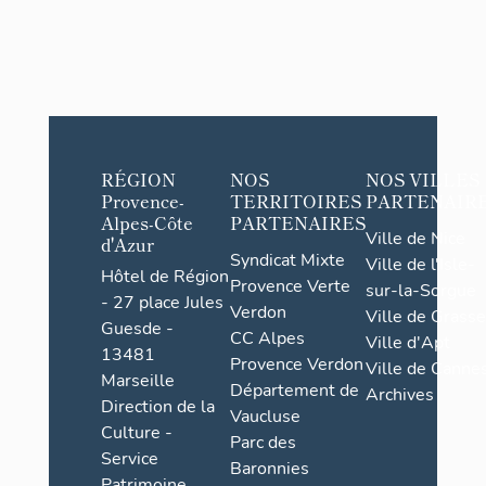
RÉGION
NOS
NOS VILLES
Provence-
TERRITOIRES
PARTENAIR
Alpes-Côte
PARTENAIRES
Ville de Nice
d'Azur
Syndicat Mixte
Ville de l'Isle-
Hôtel de Région
Provence Verte
sur-la-Sorgue
- 27 place Jules
Verdon
Ville de Grasse
Guesde -
CC Alpes
Ville d'Apt
13481
Provence Verdon
Ville de Cannes
Marseille
Département de
Archives
Direction de la
Vaucluse
Culture -
Parc des
Service
Baronnies
Patrimoine