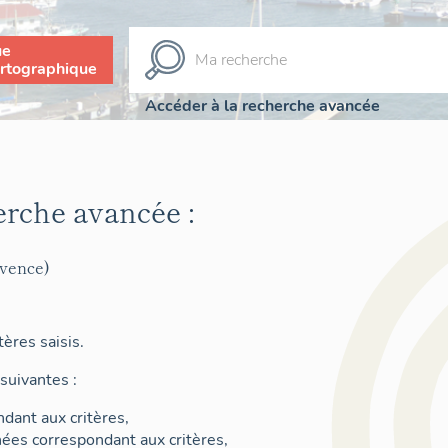
ue
rtographique
Accéder à la recherche avancée
erche avancée :
ovence)
ères saisis.
suivantes :
dant aux critères,
nées correspondant aux critères,