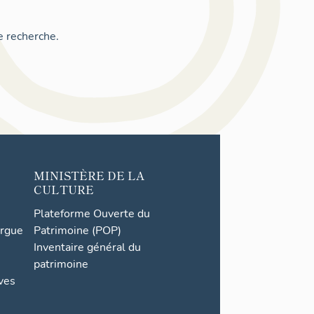
e recherche.
MINISTÈRE DE LA
CULTURE
Plateforme Ouverte du
orgue
Patrimoine (POP)
Inventaire général du
patrimoine
ives