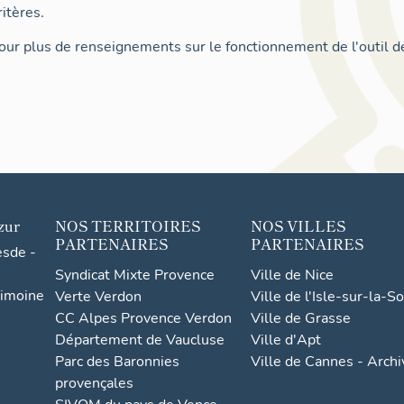
itères.
ur plus de renseignements sur le fonctionnement de l'outil d
zur
NOS TERRITOIRES
NOS VILLES
PARTENAIRES
PARTENAIRES
esde -
Syndicat Mixte Provence
Ville de Nice
rimoine
Verte Verdon
Ville de l'Isle-sur-la-S
CC Alpes Provence Verdon
Ville de Grasse
Département de Vaucluse
Ville d'Apt
Parc des Baronnies
Ville de Cannes - Arch
provençales