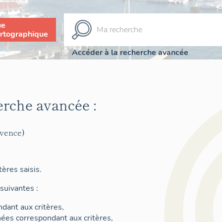
ue
rtographique
Accéder à la recherche avancée
erche avancée :
ovence)
ères saisis.
suivantes :
dant aux critères,
nées correspondant aux critères,