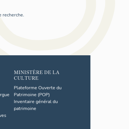
e recherche.
MINISTÈRE DE LA
CULTURE
Plateforme Ouverte du
orgue
Patrimoine (POP)
Inventaire général du
patrimoine
ives