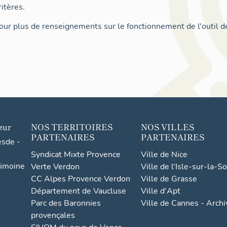
itères.
ur plus de renseignements sur le fonctionnement de l'outil d
zur
NOS TERRITOIRES
NOS VILLES
PARTENAIRES
PARTENAIRES
esde -
Syndicat Mixte Provence
Ville de Nice
rimoine
Verte Verdon
Ville de l'Isle-sur-la-S
CC Alpes Provence Verdon
Ville de Grasse
Département de Vaucluse
Ville d'Apt
Parc des Baronnies
Ville de Cannes - Arch
provençales