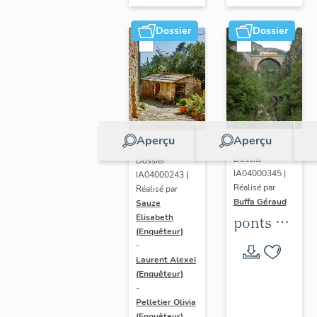
Verdon,
Vaïre,
Dossier
Dossier
Var
Aperçu
Aperçu
Dossier
Dossier
IA04000345 |
IA04000243 |
Réalisé par
Réalisé par
Buffa Géraud
Sauze
Elisabeth
ponts du
(Enquêteur)
Pays
-
Asses,
Laurent Alexeï
(Enquêteur)
Verdon,
-
Vaïre,
Pelletier Olivia
(Enquêteur)