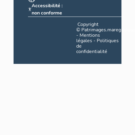
Accessibilité :
non conforme
Copyright
©
Patrimages.maregionsud
-
Mentions
légales
-
Politiques
de
confidentialité