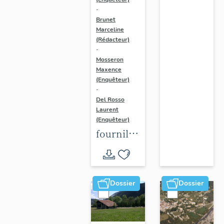
Var
-
Brunet
Marceline
(Rédacteur)
-
Mosseron
Maxence
(Enquêteur)
-
Del Rosso
Laurent
(Enquêteur)
fournils
du Pays
Asses,
Verdon,
Dossier
Dossier
Vaïre,
Var