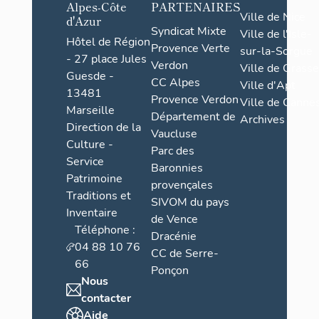
Alpes-Côte
PARTENAIRES
Ville de Nice
d'Azur
Syndicat Mixte
Ville de l'Isle-
Hôtel de Région
Provence Verte
sur-la-Sorgue
- 27 place Jules
Verdon
Ville de Grasse
Guesde -
CC Alpes
Ville d'Apt
13481
Provence Verdon
Ville de Cannes
Marseille
Département de
Archives
Direction de la
Vaucluse
Culture -
Parc des
Service
Baronnies
Patrimoine
provençales
Traditions et
SIVOM du pays
Inventaire
de Vence
Téléphone :
Dracénie
04 88 10 76
CC de Serre-
66
Ponçon
Nous
contacter
Aide