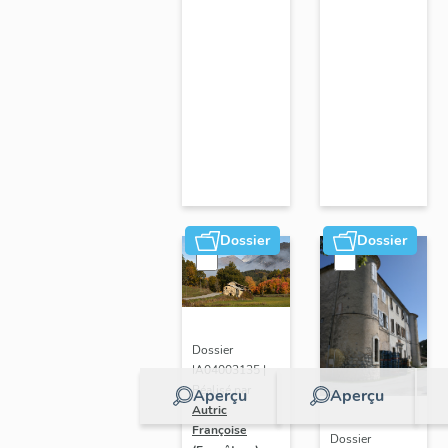
Dossier
Dossier
Dossier
IA04003135 |
Réalisé par
Aperçu
Aperçu
Autric
Françoise
Dossier