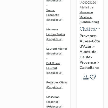
(Enquêteur)
IA04003150 |
-
Réalisé par
Sauze
Mosseron
Elisabeth
Maxence
(Enquêteur)
(Contributeur)
-
Château
Masson-
d'Eoulx
Lautier Maïna
Provence-
(Enquêteur)
Alpes-Côte
-
d'Azur
>
Laurent Alexeï
Alpes-de-
(Enquêteur)
Haute-
-
Provence
>
Del Rosso
Castellane
Laurent
(Enquêteur)
-
Pelletier Olivia
(Enquêteur)
-
Mosseron
Maxence
(Rédacteur)