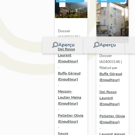
Dossier
IA04002138 |
Réalisé par
Aperçu
Aperçu
Del Rosso
Laurent
Dossier
(Enquêteur)
IA04003146 |
-
Réalisé par
Buffa Géraud
Buffa Géraud
(Enquêteur)
(Enquêteur)
-
-
Masson-
Del Rosso
Lautier Maïna
Laurent
(Enquêteur)
(Enquêteur)
-
-
Pelletier Olivia
Pelletier Olivia
(Enquêteur)
(Enquêteur)
-
-
Sauze
Laurent Alexeï