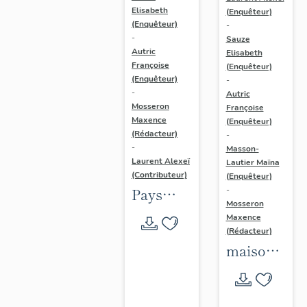
Elisabeth
(Enquêteur)
(Enquêteur)
-
-
Sauze
Autric
Elisabeth
Françoise
(Enquêteur)
(Enquêteur)
-
-
Autric
Mosseron
Françoise
Maxence
(Enquêteur)
(Rédacteur)
-
-
Masson-
Laurent Alexeï
Lautier Maïna
(Contributeur)
(Enquêteur)
Pays
-
Mosseron
Asses,
Maxence
Verdon,
(Rédacteur)
maisons
Vaïre,
du Pays
Var
Asses,