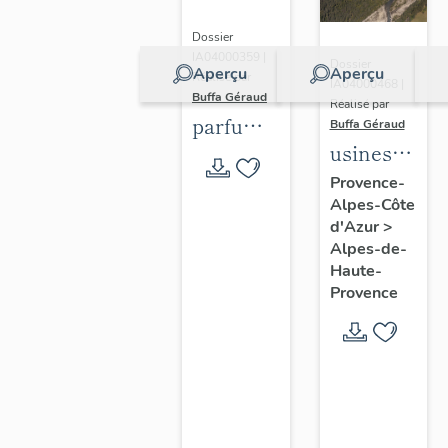
Dossier
IA04000359 |
Dossier
Aperçu
Aperçu
Réalisé par
IA04000468 |
Buffa Géraud
Réalisé par
parfumeries
Buffa Géraud
usines
(distilleries
textiles
de
Provence-
Alpes-Côte
dites
lavande)
d'Azur
>
draperies
du Pays
Alpes-de-
du Pays
Asses,
Haute-
Asses,
Verdon,
Provence
Verdon,
Vaïre,
Vaïre,
Var
Var