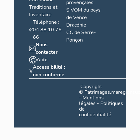
provençales
Traditions et
SIVOM du pays
Inventaire
de Vence
Téléphone :
Dracénie
04 88 10 76
CC de Serre-
66
Ponçon
Nous
contacter
Aide
Accessibilité :
non conforme
Copyright
©
Patrimages.maregionsud
-
Mentions
légales
-
Politiques
de
confidentialité