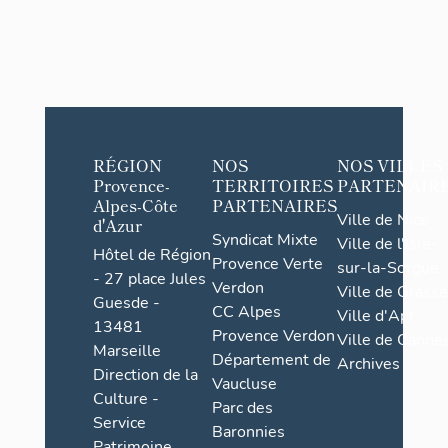
RÉGION
NOS
NOS VILLES
Provence-
TERRITOIRES
PARTENAIR
Alpes-Côte
PARTENAIRES
Ville de Nice
d'Azur
Syndicat Mixte
Ville de l'Isle-
Hôtel de Région
Provence Verte
sur-la-Sorgue
- 27 place Jules
Verdon
Ville de Grasse
Guesde -
CC Alpes
Ville d'Apt
13481
Provence Verdon
Ville de Cannes
Marseille
Département de
Archives
Direction de la
Vaucluse
Culture -
Parc des
Service
Baronnies
Patrimoine