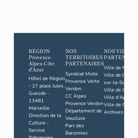
RÉGION
NOS
NOS VILLES
Provence-
TERRITOIRES
PARTENAIR
Alpes-Côte
PARTENAIRES
Ville de Nice
d'Azur
Syndicat Mixte
Ville de l'Isle-
Hôtel de Région
Provence Verte
sur-la-Sorgue
- 27 place Jules
Verdon
Ville de Grasse
Guesde -
CC Alpes
Ville d'Apt
13481
Provence Verdon
Ville de Cannes
Marseille
Département de
Archives
Direction de la
Vaucluse
Culture -
Parc des
Service
Baronnies
Patrimoine