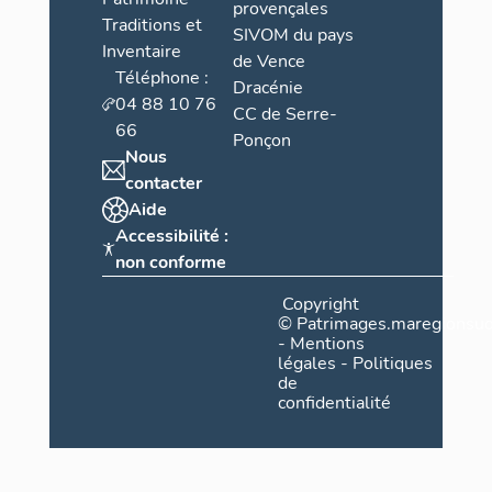
provençales
Traditions et
SIVOM du pays
Inventaire
de Vence
Téléphone :
Dracénie
04 88 10 76
CC de Serre-
66
Ponçon
Nous
contacter
Aide
Accessibilité :
non conforme
Copyright
©
Patrimages.maregionsud
-
Mentions
légales
-
Politiques
de
confidentialité