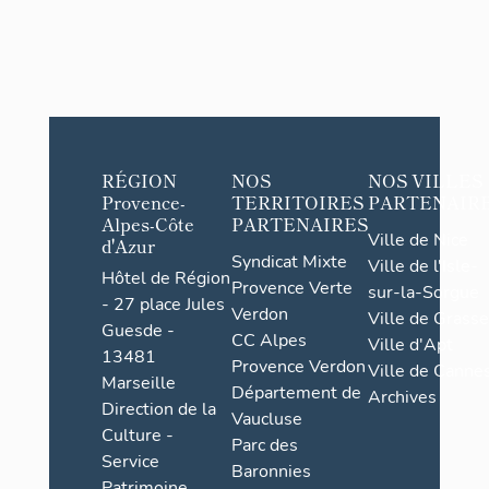
RÉGION
NOS
NOS VILLES
Provence-
TERRITOIRES
PARTENAIR
Alpes-Côte
PARTENAIRES
Ville de Nice
d'Azur
Syndicat Mixte
Ville de l'Isle-
Hôtel de Région
Provence Verte
sur-la-Sorgue
- 27 place Jules
Verdon
Ville de Grasse
Guesde -
CC Alpes
Ville d'Apt
13481
Provence Verdon
Ville de Cannes
Marseille
Département de
Archives
Direction de la
Vaucluse
Culture -
Parc des
Service
Baronnies
Patrimoine