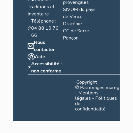
provençales
Traditions et
SIVOM du pays
Inventaire
de Vence
Téléphone :
Dracénie
04 88 10 76
CC de Serre-
66
Ponçon
Nous
contacter
Aide
Accessibilité :
non conforme
Copyright
©
Patrimages.maregionsud
-
Mentions
légales
-
Politiques
de
confidentialité