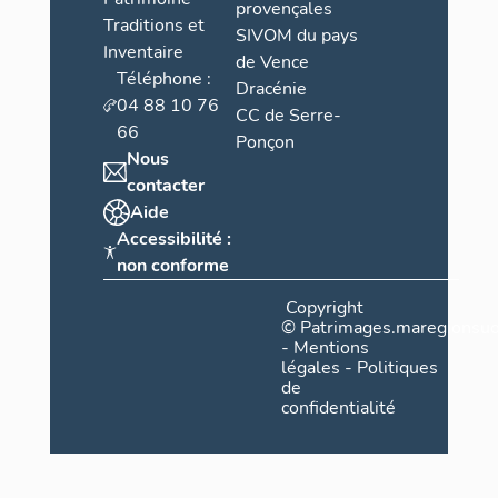
provençales
Traditions et
SIVOM du pays
Inventaire
de Vence
Téléphone :
Dracénie
04 88 10 76
CC de Serre-
66
Ponçon
Nous
contacter
Aide
Accessibilité :
non conforme
Copyright
©
Patrimages.maregionsud
-
Mentions
légales
-
Politiques
de
confidentialité