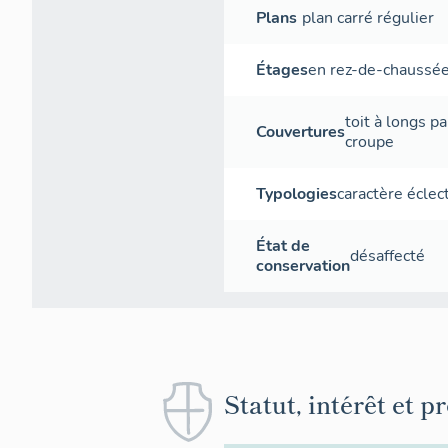
Plans
plan carré régulier
Étages
en rez-de-chaussé
toit à longs p
Couvertures
croupe
Typologies
caractère éclec
État de
désaffecté
conservation
Statut, intérêt et p