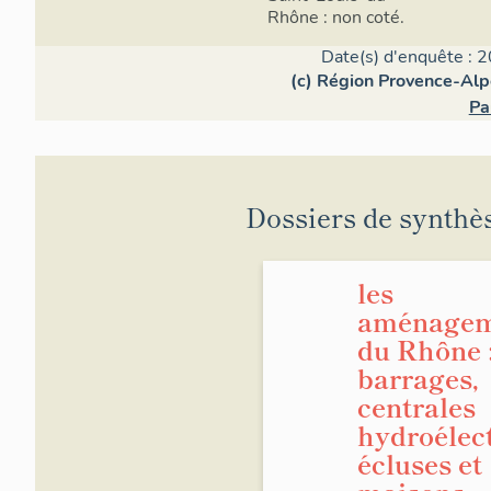
Rhône : non coté.
Date(s) d'enquête : 2
(c) Région Provence-Alp
Pa
Dossiers de synthè
les
aménagem
du Rhône 
barrages,
centrales
hydroélect
écluses et