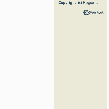
Copyright
(c) Région
Provence-
Voir tout
Alpes-Côte
d'Azur -
Inventaire
général