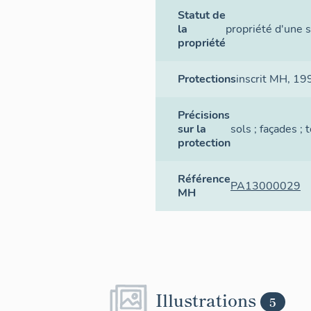
Statut de
la
propriété d'une s
propriété
Protections
inscrit MH
, 19
Précisions
sur la
sols ; façades ; 
protection
Référence
PA13000029
MH
Illustrations
5