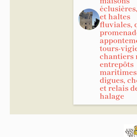
maisons
éclusières
et haltes
fluviales, 
promenade
apponteme
tours-vigie
chantiers 
entrepôts
maritimes
digues, c
et relais d
halage