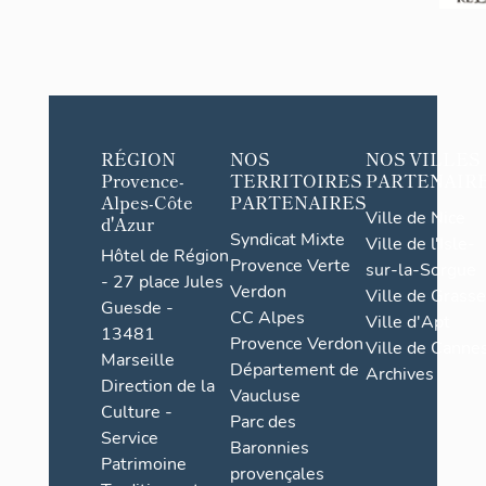
RÉGION
NOS
NOS VILLES
Provence-
TERRITOIRES
PARTENAIR
Alpes-Côte
PARTENAIRES
Ville de Nice
d'Azur
Syndicat Mixte
Ville de l'Isle-
Hôtel de Région
Provence Verte
sur-la-Sorgue
- 27 place Jules
Verdon
Ville de Grasse
Guesde -
CC Alpes
Ville d'Apt
13481
Provence Verdon
Ville de Cannes
Marseille
Département de
Archives
Direction de la
Vaucluse
Culture -
Parc des
Service
Baronnies
Patrimoine
provençales