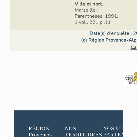
Ville et port.
Marseille :
Parenthèses, 1991.
1 vol., 221 p., ill.
Date(s) d'enquête : 2
(c) Région Provence-Alp
Ca
RÉGION
NOS
NOS VILLES
Provence-
TERRITOIRES
PARTENAIR