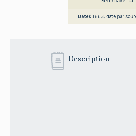
Secondaire :
4e 
Dates
1863,
daté par sour
Description