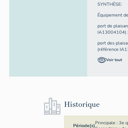
SYNTHÈSE:
Équipement de 
port de plaisan
IA13004104) 
port des plaisa
(référence IA
port-abri de C
Voir tout
port de Carte
Historique
Principale :
3e q
Période(s)