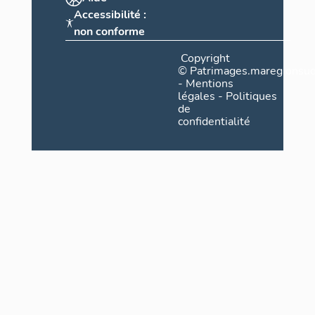
Accessibilité :
non conforme
Copyright
©
Patrimages.maregionsud
-
Mentions
légales
-
Politiques
de
confidentialité