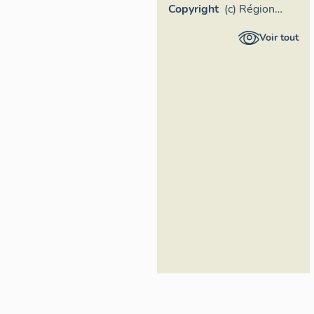
Copyright
(c) Région
Provence-
Voir tout
Alpes-Côte
d'Azur –
Service mer