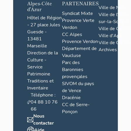
Alpes-Côte
PARTENAIRES
Ville de Nice
d'Azur
Syndicat Mixte
Ville de l'Isle-
Hôtel de Région
Provence Verte
sur-la-Sorgue
- 27 place Jules
Verdon
Ville de Grasse
Guesde -
CC Alpes
Ville d'Apt
13481
Provence Verdon
Ville de Cannes
Marseille
Département de
Archives
Direction de la
Vaucluse
Culture -
Parc des
Service
Baronnies
Patrimoine
provençales
Traditions et
SIVOM du pays
Inventaire
de Vence
Téléphone :
Dracénie
04 88 10 76
CC de Serre-
66
Ponçon
Nous
contacter
Aide