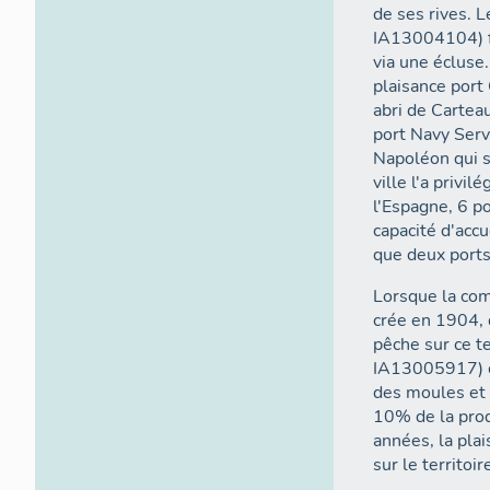
de ses rives. L
IA13004104) fai
via une écluse
plaisance port
abri de Cartea
port Navy Serv
Napoléon qui s
ville l'a privil
l'Espagne, 6 po
capacité d'acc
que deux ports
Lorsque la co
crée en 1904, 
pêche sur ce te
IA13005917) co
des moules et 
10% de la prod
années, la pla
sur le territoi