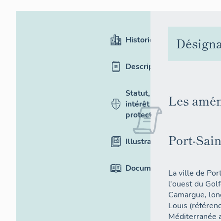
Historique
Désigna
Description
Statut,
Les amén
intérêt et
protection
Port-Sai
Illustrations
Documentation
La ville de Po
l'ouest du Golf
Camargue, long
Louis (référen
Méditerranée a