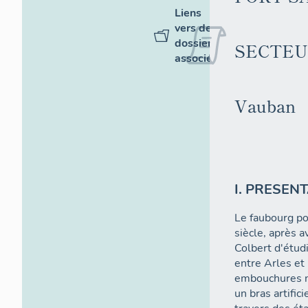
Liens
vers des
dossiers
SECTEUR
associés
Vauban
I. PRESEN
Le faubourg po
siècle, après a
Colbert d'étud
entre Arles et
embouchures na
un bras artific