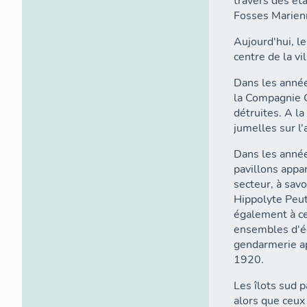
travers des éta
Fosses Marienn
Aujourd'hui, l
centre de la v
Dans les année
la Compagnie G
détruites. A l
jumelles sur l'
Dans les anné
pavillons appa
secteur, à savo
Hippolyte Peut 
également à ce
ensembles d'éd
gendarmerie ap
1920.
Les îlots sud 
alors que ceux 