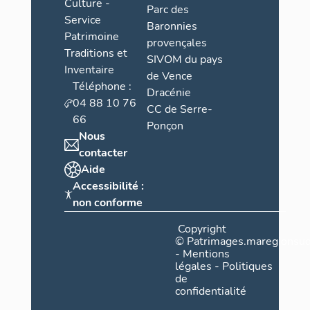
Culture -
Parc des
Service
Baronnies
Patrimoine
provençales
Traditions et
SIVOM du pays
Inventaire
de Vence
Téléphone :
Dracénie
04 88 10 76
CC de Serre-
66
Ponçon
Nous
contacter
Aide
Accessibilité :
non conforme
Copyright
©
Patrimages.maregionsud
-
Mentions
légales
-
Politiques
de
confidentialité