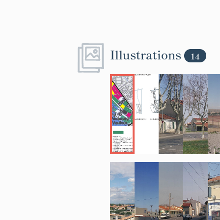
élévations.
La maison de v
l'alignement de
espace libre o
Illustrations
14
rez-de-chaussé
constituantes 
le commerce et 
couvert de tui
La datation de
à deux périod
fenêtres plus h
corniche les i
éclectique à te
Les immeubles
appelée « le S
jardin autour d
rez-de-chaussée