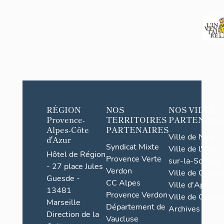
RÉGION
NOS
NOS VILLES
Provence-
TERRITOIRES
PARTENAIR
Alpes-Côte
PARTENAIRES
Ville de Nice
d'Azur
Syndicat Mixte
Ville de l'Isle-
Hôtel de Région
Provence Verte
sur-la-Sorgue
- 27 place Jules
Verdon
Ville de Grasse
Guesde -
CC Alpes
Ville d'Apt
13481
Provence Verdon
Ville de Cannes
Marseille
Département de
Archives
Direction de la
Vaucluse