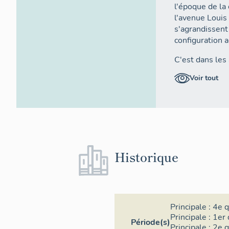
l'époque de la 
l'avenue Louis 
s'agrandissent
configuration 
C'est dans les
lotissement c
Voir tout
et de pavillons
l'emplacement 
pas subi d'imp
1960.
II. DESCRI
Historique
1. Situation
Le faubourg Vau
occidentale de 
Péri et la rue 
Principale :
4e q
avenues Hippol
Principale :
1er 
Période(s)
l'axe est-oues
Principale :
2e q