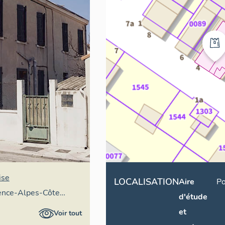
ise
LOCALISATION
Aire
Po
vence-Alpes-Côte
d'étude
ire général
et
Voir tout