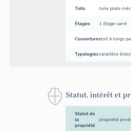
Toits
tuile plate mé
Étages
1 étage carré
Couvertures
toit à longs p
Typologies
caractère éclec
Statut, intérêt et p
Statut de
la
propriété privé
propriété