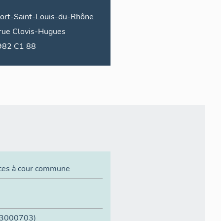
ort-Saint-Louis-du-Rhône
rue
Clovis-Hugues
1982 C1 88
ices à cour commune
13000703)