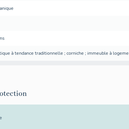
canique
ans
tique à tendance traditionnelle
;
corniche
;
immeuble à logeme
rotection
e