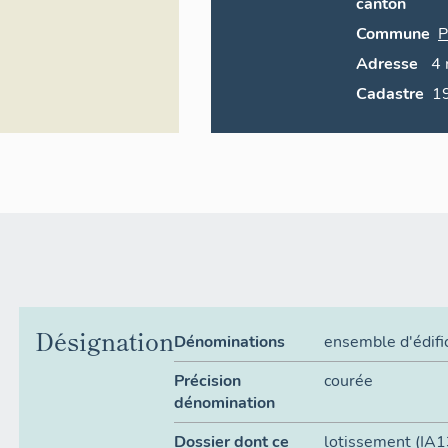
canton
Commune
P
Adresse
4
Cadastre
Désignation
Dénominations
ensemble d'édif
Précision
courée
dénomination
Dossier dont ce
lotissement
(IA