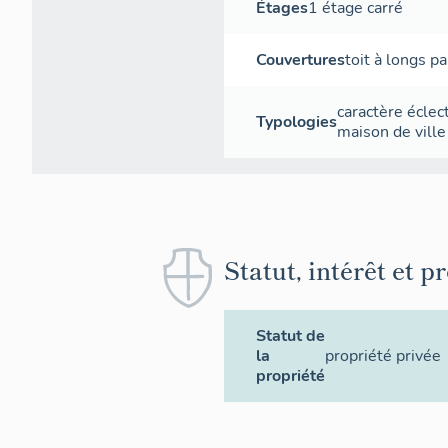
Étages
1 étage carré
Couvertures
toit à longs p
caractère éclec
Typologies
maison de ville
Statut, intérêt et p
Statut de
la
propriété privée
propriété