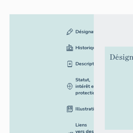
Désignation
Historique
Désign
Description
Statut,
intérêt et
protection
Illustrations
Liens
vers des