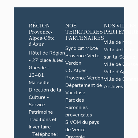
RÉGION
NOS
NOS VILLES
Provence-
TERRITOIRES
PARTENAIR
Alpes-Côte
PARTENAIRES
Ville de Nice
d'Azur
Syndicat Mixte
Ville de l'Isle-
Hôtel de Région
Provence Verte
sur-la-Sorgue
- 27 place Jules
Verdon
Ville de Grasse
Guesde -
CC Alpes
Ville d'Apt
13481
Provence Verdon
Ville de Cannes
Marseille
Département de
Archives
Direction de la
Vaucluse
Culture -
Parc des
Service
Baronnies
Patrimoine
provençales
Traditions et
SIVOM du pays
Inventaire
de Vence
Téléphone :
Dracénie