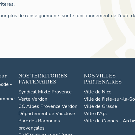
itères.
ur plus de renseignements sur le fonctionnement de l'outil d
zur
NOS TERRITOIRES
NOS VILLES
PARTENAIRES
PARTENAIRES
esde -
Syndicat Mixte Provence
Ville de Nice
rimoine
Verte Verdon
Ville de l'Isle-sur-la-S
CC Alpes Provence Verdon
Ville de Grasse
Département de Vaucluse
Ville d'Apt
Parc des Baronnies
Ville de Cannes - Arch
provençales