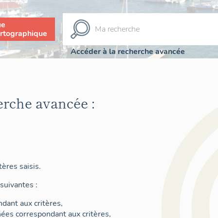
ue
rtographique
Accéder à la recherche avancée
erche avancée :
ères saisis.
suivantes :
dant aux critères,
nées correspondant aux critères,