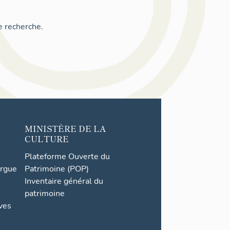
e recherche.
MINISTÈRE DE LA
CULTURE
Plateforme Ouverte du
orgue
Patrimoine (POP)
Inventaire général du
patrimoine
ives