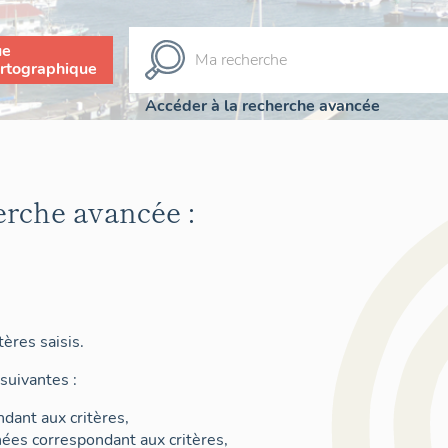
ue
rtographique
Accéder à la recherche avancée
erche avancée :
ères saisis.
suivantes :
dant aux critères,
nées correspondant aux critères,