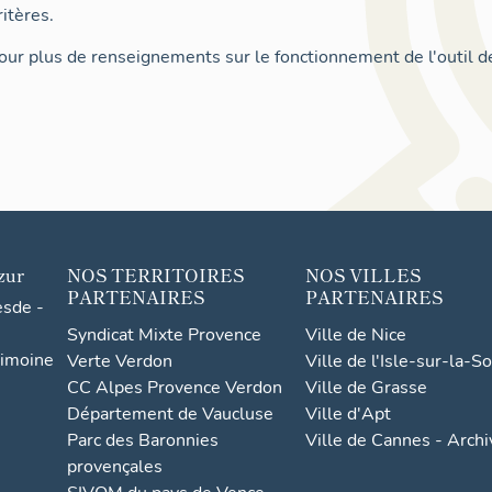
itères.
ur plus de renseignements sur le fonctionnement de l'outil d
zur
NOS TERRITOIRES
NOS VILLES
PARTENAIRES
PARTENAIRES
esde -
Syndicat Mixte Provence
Ville de Nice
rimoine
Verte Verdon
Ville de l'Isle-sur-la-S
CC Alpes Provence Verdon
Ville de Grasse
Département de Vaucluse
Ville d'Apt
Parc des Baronnies
Ville de Cannes - Arch
provençales