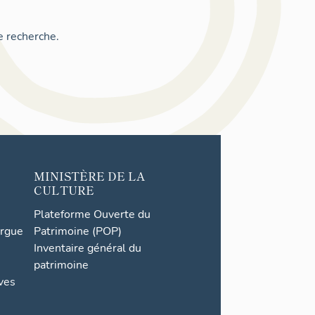
e recherche.
MINISTÈRE DE LA
CULTURE
Plateforme Ouverte du
orgue
Patrimoine (POP)
Inventaire général du
patrimoine
ives