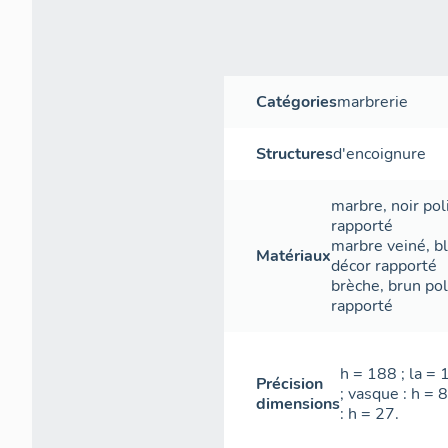
Catégories
marbrerie
Structures
d'encoignure
marbre
,
noir
pol
rapporté
marbre veiné
,
b
Matériaux
décor rapporté
brèche
,
brun
pol
rapporté
h = 188 ; la = 
Précision
; vasque : h = 
dimensions
: h = 27.