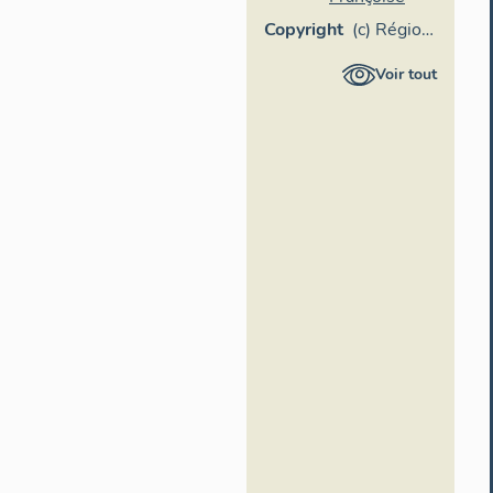
Copyright
(c) Région
Provence-
Voir tout
Alpes-
Côte
d'Azur -
Inventaire
général