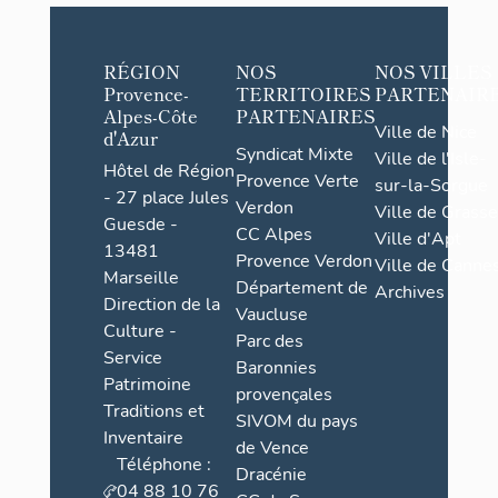
RÉGION
NOS
NOS VILLES
Provence-
TERRITOIRES
PARTENAIR
Alpes-Côte
PARTENAIRES
Ville de Nice
d'Azur
Syndicat Mixte
Ville de l'Isle-
Hôtel de Région
Provence Verte
sur-la-Sorgue
- 27 place Jules
Verdon
Ville de Grasse
Guesde -
CC Alpes
Ville d'Apt
13481
Provence Verdon
Ville de Cannes
Marseille
Département de
Archives
Direction de la
Vaucluse
Culture -
Parc des
Service
Baronnies
Patrimoine
provençales
Traditions et
SIVOM du pays
Inventaire
de Vence
Téléphone :
Dracénie
04 88 10 76