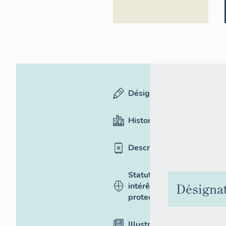
Désignation
Historique
Description
Statut,
Désigna
intérêt et
protection
Illustrations