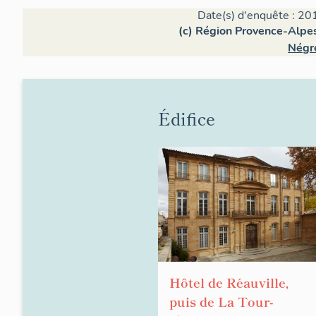
Date(s) d'enquête : 20
(c) Région Provence-Alpes
Négr
Édifice
Hôtel de Réauville,
puis de La Tour-