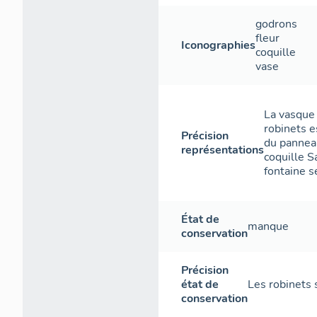
godrons
fleur
Iconographies
coquille
vase
La vasque
robinets e
Précision
du pannea
représentations
coquille S
fontaine s
État de
manque
conservation
Précision
état de
Les robinets
conservation