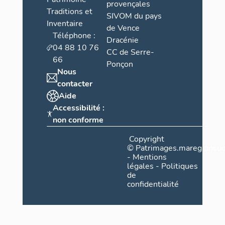
provençales
Traditions et
SIVOM du pays
Inventaire
de Vence
Téléphone :
Dracénie
04 88 10 76
CC de Serre-
66
Ponçon
Nous
contacter
Aide
Accessibilité :
non conforme
Copyright
©
Patrimages.maregionsud
-
Mentions
légales
-
Politiques
de
confidentialité