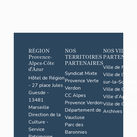
RÉGION
NOS
NOS VILLES
Provence-
TERRITOIRES
PARTENAIR
Alpes-Côte
PARTENAIRES
Ville de Nice
d'Azur
Syndicat Mixte
Ville de l'Isle-
Hôtel de Région
Provence Verte
sur-la-Sorgue
- 27 place Jules
Verdon
Ville de Grasse
Guesde -
CC Alpes
Ville d'Apt
13481
Provence Verdon
Ville de Cannes
Marseille
Département de
Archives
Direction de la
Vaucluse
Culture -
Parc des
Service
Baronnies
Patrimoine