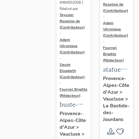
IM84002006 |
Saint
Roseline de
Réalisé par
(Contributeur)
François
Teyssier
-
Roseline de
d'Assise
Adam
(Contributeur)
Véronique
et un
-
(Contributeur)
chartreux
Adam
-
Véronique
Fournel
(Contributeur)
Brigitte
-
(Rédacteur)
Sauze
statue
Elisabeth
(demi-
(Contributeur)
Provence-
-
Alpes-Côte
nature) ;
Fournel Brigitte
d'Azur
>
Vierge à
(Rédacteur)
Vaucluse
>
l'Enfant
buste-
La Bastide-
reliquaire
des-
Provence-
Jourdans
Alpes-Côte
(2)
d'Azur
>
Vaucluse
>