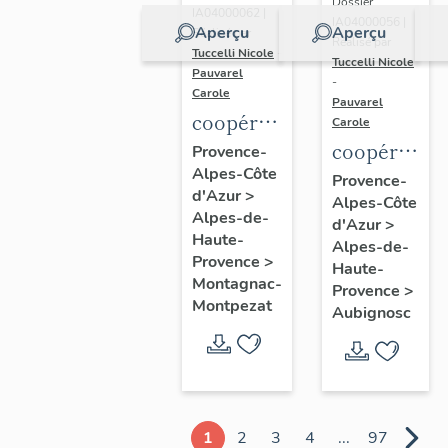
Dossier
IA04000062 |
IA04000056 |
Aperçu
Aperçu
Réalisé par
Réalisé par
Tuccelli Nicole
-
Tuccelli Nicole
Pauvarel
-
Carole
Pauvarel
coopérative
Carole
agricole
coopérative
Provence-
Alpes-Côte
(coopérative
agricole
Provence-
d'Azur
>
céréalière)
Alpes-Côte
(coopérativ
Alpes-de-
d'Azur
>
dite
céréalière)
Haute-
Alpes-de-
Coopérative
Provence
>
Haute-
Montagnac-
agricole
Provence
>
Montpezat
Aubignosc
de
céréales
de
Haute-
Provence
1
2
3
4
...
97