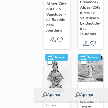
du
Provence-
Alpes-Côte
Vierge à
Alpes-Côte
maître-
d'Azur
>
l'Enfant
d'Azur
>
autel
Vaucluse
>
avec
Vaucluse
>
La Bastide-
La Bastide-
Saint
des-
des-
Jourdans
Léon (?),
Jourdans
Saint
Pierre,
Saint
Dossier
Dossier
Marc,
Saint
Paul ;
évêque
recevant
le Saint
Dossier
Aperçu
Aperçu
IM84002000 |
Esprit
Réalisé par
avec
Dossier
Teyssier