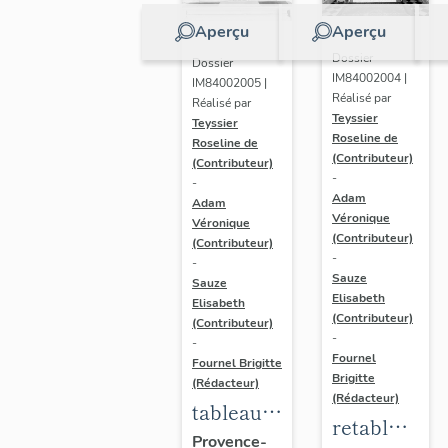
Aperçu
Aperçu
Dossier
Dossier
IM84002004 |
IM84002005 |
Réalisé par
Réalisé par
Teyssier
Teyssier
Roseline de
Roseline de
(Contributeur)
(Contributeur)
-
-
Adam
Adam
Véronique
Véronique
(Contributeur)
(Contributeur)
-
-
Sauze
Sauze
Elisabeth
Elisabeth
(Contributeur)
(Contributeur)
-
-
Fournel
Fournel Brigitte
Brigitte
(Rédacteur)
(Rédacteur)
tableau
retable
(2) :
Provence-