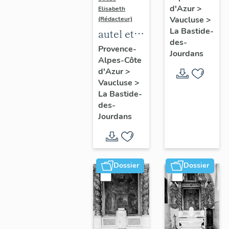
d'Azur
>
Elisabeth
Vaucluse
>
(Rédacteur)
La Bastide-
autel et
des-
retable
Provence-
Jourdans
Alpes-Côte
de saint
d'Azur
>
Sébastien
Vaucluse
>
La Bastide-
des-
Jourdans
Dossier
Dossier