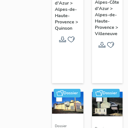
Alpes-Côte
Les
d'Azur
>
d'Azur
>
Alpes-de-
Maîtres
Alpes-de-
Haute-
Vignerons
Haute-
Provence
>
de la
Provence
>
Quinson
Villeneuve
Roche
Amère
Dossier
Dossier
Dossier