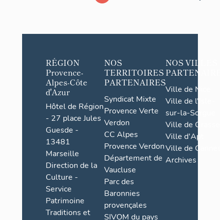
RÉGION
NOS
NOS VILLES
Provence-
TERRITOIRES
PARTENAIR
Alpes-Côte
PARTENAIRES
Ville de Nice
d'Azur
Syndicat Mixte
Ville de l'Isle-
Hôtel de Région
Provence Verte
sur-la-Sorgue
- 27 place Jules
Verdon
Ville de Grasse
Guesde -
CC Alpes
Ville d'Apt
13481
Provence Verdon
Ville de Cannes
Marseille
Département de
Archives
Direction de la
Vaucluse
Culture -
Parc des
Service
Baronnies
Patrimoine
provençales
Traditions et
SIVOM du pays