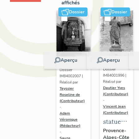
affichés
Dossier
Dossier
Aperçu
Aperçu
Dossier
Dossier
IM84001996 |
IM84002007 |
Réalisé par
Réalisé par
Dautier Yves
Teyssier
(Contributeur)
Roseline de
-
(Contributeur)
Vincent Jean
-
(Contributeur)
Adam
statue
Véronique
(Rédacteur)
dite de la
Provence-
-
Alpes-Côte
"Jeanne"
Sauze