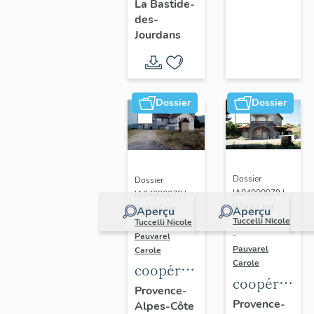
La Bastide-
des-
Jourdans
Dossier
Dossier
Dossier
Dossier
IA04000079 |
IA04000070 |
Réalisé par
Réalisé par
Aperçu
Aperçu
Tuccelli Nicole
Tuccelli Nicole
-
-
Pauvarel
Pauvarel
Carole
Carole
coopérative
coopérative
vinicole
Provence-
vinicole
Provence-
Alpes-Côte
L’Émancipatrice