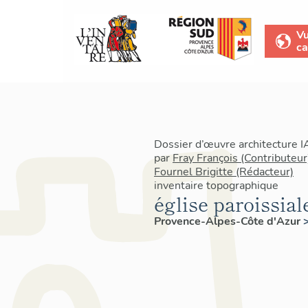
V
ca
Dossier d’œuvre architecture 
par
Fray François (Contributeur
Fournel Brigitte (Rédacteur)
inventaire topographique
église paroissia
Provence-Alpes-Côte d'Azur