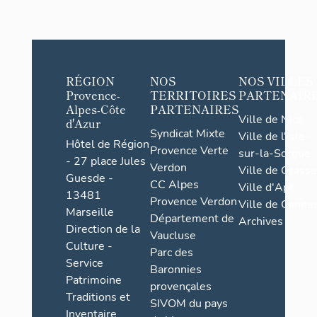
RÉGION
NOS
NOS VILLES
Provence-
TERRITOIRES
PARTENAIR
Alpes-Côte
PARTENAIRES
Ville de Nice
d'Azur
Syndicat Mixte
Ville de l'Isle-
Hôtel de Région
Provence Verte
sur-la-Sorgue
- 27 place Jules
Verdon
Ville de Grasse
Guesde -
CC Alpes
Ville d'Apt
13481
Provence Verdon
Ville de Cannes
Marseille
Département de
Archives
Direction de la
Vaucluse
Culture -
Parc des
Service
Baronnies
Patrimoine
provençales
Traditions et
SIVOM du pays
Inventaire