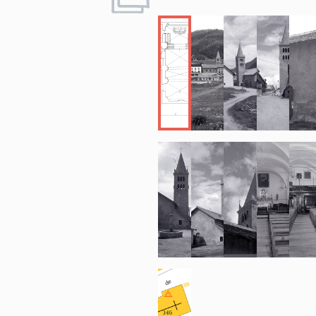
porte du cimetiè
Le clocher est 
étages de tripl
chanfreinés (pr
chanfreinées au 
et flèche octog
Distribution i
L'ensemble de l
des peintures p
du rose. Sol de
d'impostes mou
Le maitre-autel
chevet pour lais
liturgie de Vati
supprimé, ses s
Le tambour est 
masquant partie