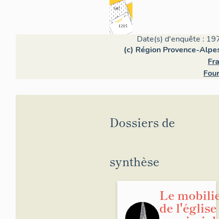
La tribune fait 
diverses pièces 
Date(s) d'enquête : 19
(c) Région Provence-Alpes
Fra
Si le clocher se
Four
contemporain de
du clocher de l'
s'apparente, le r
datable entre 1
Dossiers de
(tribune).
synthèse
Le mobili
de l'église