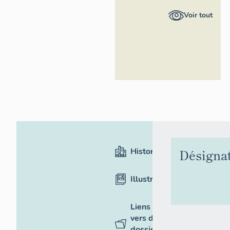
Provence-
Voir tout
Alpes-Côte
d'Azur -
Inventaire
général
Historique
Désigna
Illustrations
Liens
vers des
dossiers