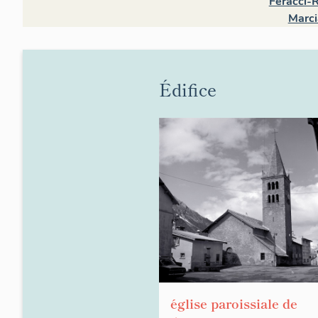
Feracci-R
Marci
Édifice
église paroissiale de