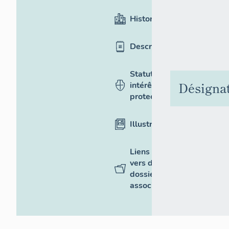
Historique
Description
Statut,
Désigna
intérêt et
protection
Illustrations
Liens
vers des
dossiers
associés