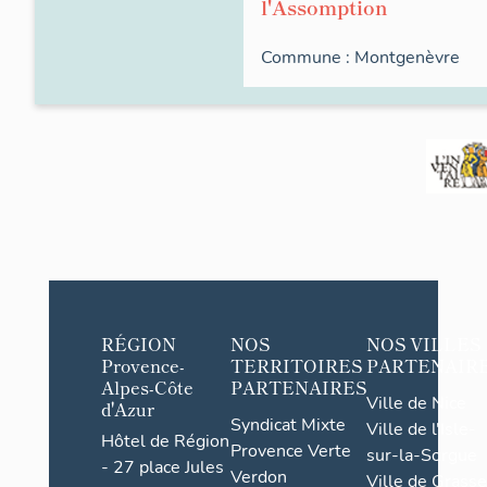
l'Assomption
Commune :
Montgenèvre
RÉGION
NOS
NOS VILLES
Provence-
TERRITOIRES
PARTENAIR
Alpes-Côte
PARTENAIRES
Ville de Nice
d'Azur
Syndicat Mixte
Ville de l'Isle-
Hôtel de Région
Provence Verte
sur-la-Sorgue
- 27 place Jules
Verdon
Ville de Grasse