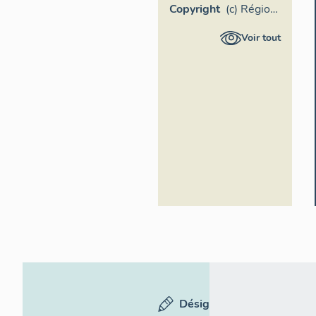
Copyright
(c) Région
Provence-
Voir tout
Alpes-
Côte
d'Azur -
Inventaire
général
Désignation