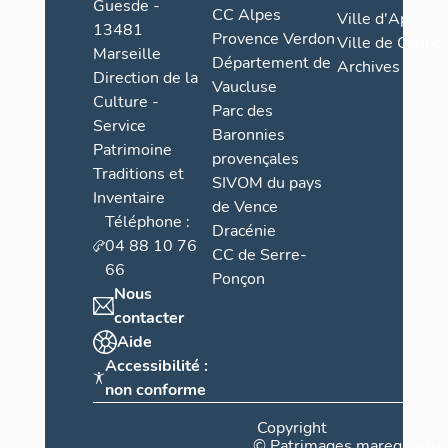
Guesde -
CC Alpes
Ville d'Apt
13481
Provence Verdon
Ville de Cannes
Marseille
Département de
Archives
Direction de la
Vaucluse
Culture -
Parc des
Service
Baronnies
Patrimoine
provençales
Traditions et
SIVOM du pays
Inventaire
de Vence
Téléphone :
Dracénie
04 88 10 76
CC de Serre-
66
Ponçon
Nous
contacter
Aide
Accessibilité :
non conforme
Copyright
©
Patrimages.maregionsud