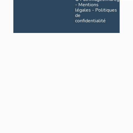
-
Mentions
légales
-
Politiques
de
confidentialité