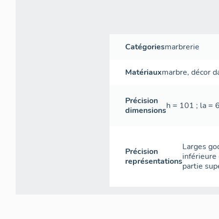
Catégories
marbrerie
Matériaux
marbre
,
décor d
Précision
h = 101 ; la = 
dimensions
Larges god
Précision
inférieure
représentations
partie sup