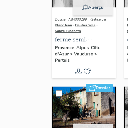
Aperçu
Dossier IA84000299 | Réalisé par
Blanc Jean
-
Dautier Yves
-
Sauze Elisabeth
ferme semi-
troglodytique
Provence-Alpes-Côte
d'Azur
>
Vaucluse
>
Pertuis
Dossier