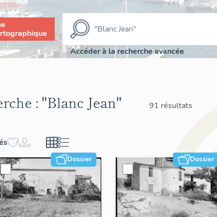
ue
rtographique
Accéder à la recherche avancée
erche :
"Blanc Jean"
91 résultats
hés
Dossier
Dossier