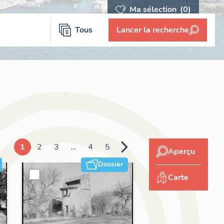
Ma sélection
(0)
Tous
Lancer la recherche
1
2
3
...
4
5
Aperçu
Dossier
Carte