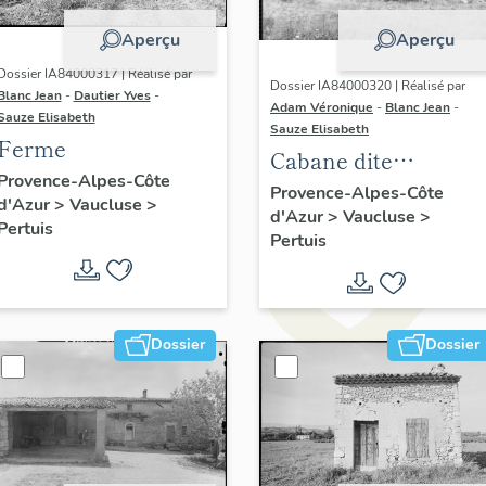
Aperçu
Aperçu
Dossier IA84000317 | Réalisé par
Dossier IA84000320 | Réalisé par
Blanc Jean
-
Dautier Yves
-
Adam Véronique
-
Blanc Jean
-
Sauze Elisabeth
Sauze Elisabeth
Ferme
Cabane dite
Provence-Alpes-Côte
Cabanon, Colombier
Provence-Alpes-Côte
d'Azur
>
Vaucluse
>
d'Azur
>
Vaucluse
>
Pertuis
Pertuis
Dossier
Dossier