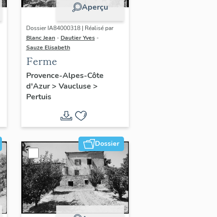
Aperçu
Dossier IA84000318 | Réalisé par
Blanc Jean
-
Dautier Yves
-
Sauze Elisabeth
Ferme
Provence-Alpes-Côte
d'Azur
>
Vaucluse
>
Pertuis
Dossier