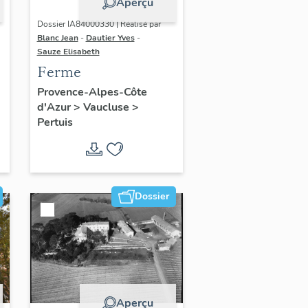
Aperçu
Dossier IA84000330 | Réalisé par
Blanc Jean
-
Dautier Yves
-
Sauze Elisabeth
Ferme
Provence-Alpes-Côte
d'Azur
>
Vaucluse
>
Pertuis
Dossier
Aperçu