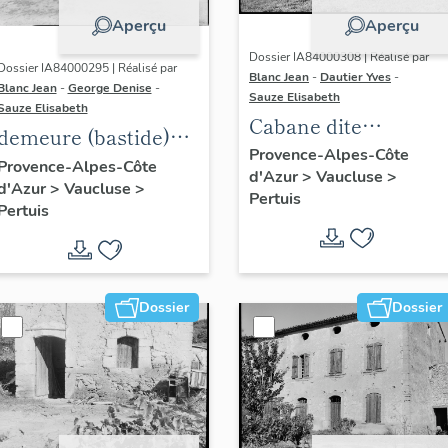
Aperçu
Aperçu
Dossier IA84000308 | Réalisé par
Dossier IA84000295 | Réalisé par
Blanc Jean
-
Dautier Yves
-
Blanc Jean
-
George Denise
-
Sauze Elisabeth
Sauze Elisabeth
Cabane dite
demeure (bastide)
Cabanon
Provence-Alpes-Côte
dite La Gardeselle
Provence-Alpes-Côte
d'Azur
>
Vaucluse
>
d'Azur
>
Vaucluse
>
Pertuis
Pertuis
Dossier
Dossier