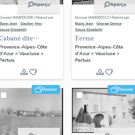
Aperçu
Aperçu
Dossier IA84000298 | Réalisé par
Dossier IA84000313 | Réalisé par
Blanc Jean
-
Dautier Yves
-
Blanc Jean
-
George Denise
-
Sauze Elisabeth
Sauze Elisabeth
Cabane dite
Ferme
Cabanon
Provence-Alpes-Côte
Provence-Alpes-Côte
d'Azur
>
Vaucluse
>
d'Azur
>
Vaucluse
>
Pertuis
Pertuis
Dossier
Dossier