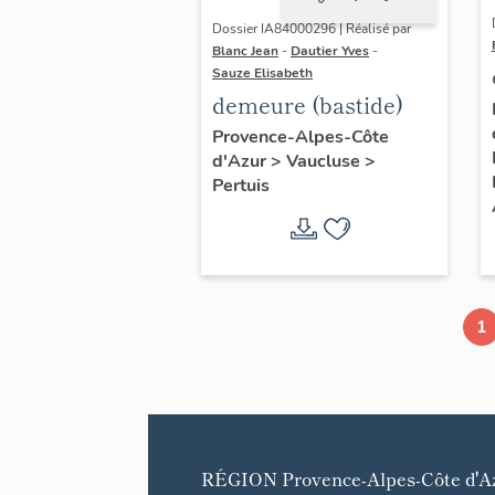
Dossier IA84000296 | Réalisé par
Blanc Jean
-
Dautier Yves
-
Sauze Elisabeth
demeure (bastide)
Provence-Alpes-Côte
d'Azur
>
Vaucluse
>
Pertuis
1
RÉGION
Provence-Alpes-Côte d'A