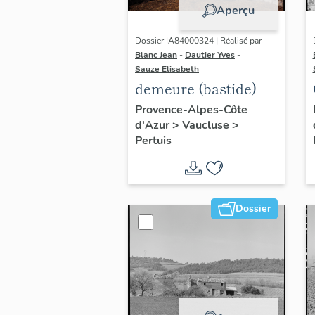
Aperçu
Dossier IA84000324 | Réalisé par
Blanc Jean
-
Dautier Yves
-
Sauze Elisabeth
demeure (bastide)
Provence-Alpes-Côte
d'Azur
>
Vaucluse
>
Pertuis
Dossier