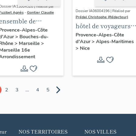
Dossier IA13004526 | Réalisé par
Dossier IA06004196 | Réalisé par
Fuzibet Agnès
-
Gontier Claudie
Prédal Christophe (Rédacteur)
ensemble de
hôtel de voyageurs
maisons Richier-
Provence-Alpes-Côte
dit Hôtel Steimel
Provence-Alpes-Côte
d'Azur
>
Bouches-du-
Blanc
d'Azur
>
Alpes-Maritimes
puis Hôtel d'Albion
Rhône
>
Marseille
>
>
Nice
puis Hôtel Ellington,
Marseille 16e
Arrondissement
actuellement Hôtel
Apollinaire
2
3
...
4
5
zur
NOS TERRITOIRES
NOS VILLES