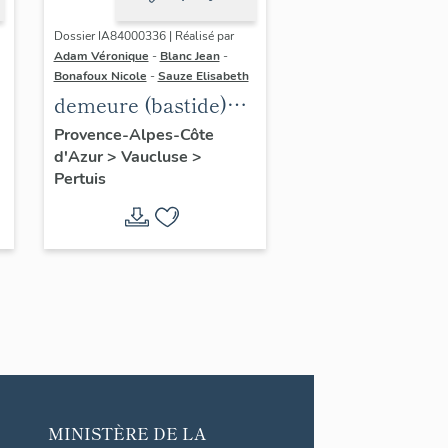
Dossier IA84000336 | Réalisé par
Adam Véronique
-
Blanc Jean
-
Bonafoux Nicole
-
Sauze Elisabeth
demeure (bastide)
dite Château Val
Provence-Alpes-Côte
d'Azur
>
Vaucluse
>
Joanis
Pertuis
MINISTÈRE DE LA