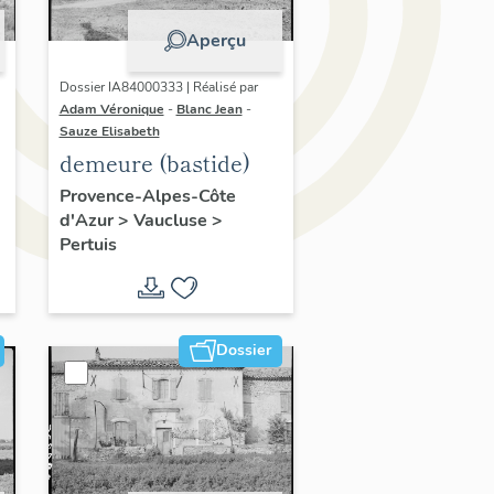
Aperçu
Dossier IA84000333 | Réalisé par
Adam Véronique
-
Blanc Jean
-
Sauze Elisabeth
demeure (bastide)
Provence-Alpes-Côte
d'Azur
>
Vaucluse
>
Pertuis
Dossier