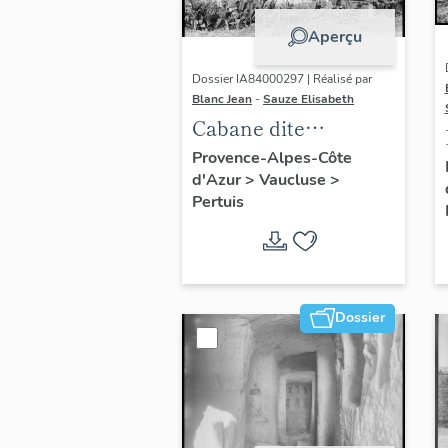
Aperçu
Dossier IA84000297 | Réalisé par
Blanc Jean
-
Sauze Elisabeth
Cabane dite
Cabanon
Provence-Alpes-Côte
d'Azur
>
Vaucluse
>
Pertuis
Dossier