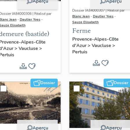
Aperçu
Aperçu
Dossier IA84000307 | Réalisé par
Dossier IA84000306 | Réalisé par
Blanc Jean
-
Dautier Yves
-
Blanc Jean
-
Dautier Yves
-
Sauze Elisabeth
Sauze Elisabeth
Ferme
demeure (bastide)
Provence-Alpes-Côte
Provence-Alpes-Côte
d'Azur
>
Vaucluse
>
d'Azur
>
Vaucluse
>
Pertuis
Pertuis
Dossier
Dossier
Aperçu
Aperçu