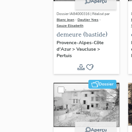
Aperçu
Dossier IA84000316 | Réalisé par
Blanc Jean
-
Dautier Yves
-
Sauze Elisabeth
demeure (bastide)
Provence-Alpes-Côte
d'Azur
>
Vaucluse
>
Pertuis
Dossier
Aperçu