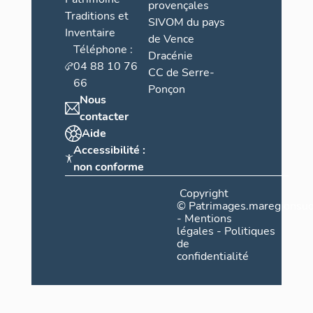
provençales
Traditions et
SIVOM du pays
Inventaire
de Vence
Téléphone :
Dracénie
04 88 10 76
CC de Serre-
66
Ponçon
Nous
contacter
Aide
Accessibilité :
non conforme
Copyright
©
Patrimages.maregionsud
-
Mentions
légales
-
Politiques
de
confidentialité