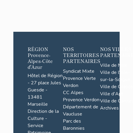
RÉGION
NOS
NOS VILLES
Provence-
TERRITOIRES
PARTENAIR
Alpes-Côte
PARTENAIRES
Ville de Nice
d'Azur
Syndicat Mixte
Ville de l'Isle-
Hôtel de Région
Provence Verte
sur-la-Sorgue
- 27 place Jules
Verdon
Ville de Grasse
Guesde -
CC Alpes
Ville d'Apt
13481
Provence Verdon
Ville de Cannes
Marseille
Département de
Archives
Direction de la
Vaucluse
Culture -
Parc des
Service
Baronnies
Patrimoine