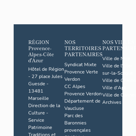
RÉGION
NOS
NOS VILLES
Provence-
TERRITOIRES
PARTENAIR
Alpes-Côte
PARTENAIRES
Ville de Nice
d'Azur
Syndicat Mixte
Ville de l'Isle-
Hôtel de Région
Provence Verte
sur-la-Sorgue
- 27 place Jules
Verdon
Ville de Grasse
Guesde -
CC Alpes
Ville d'Apt
13481
Provence Verdon
Ville de Cannes
Marseille
Département de
Archives
Direction de la
Vaucluse
Culture -
Parc des
Service
Baronnies
Patrimoine
provençales
Traditions et