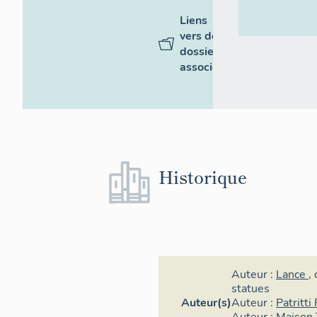
Liens
vers des
dossiers
associés
Historique
Auteur :
Lance
,
statues
Auteur(s)
Auteur :
Patritti