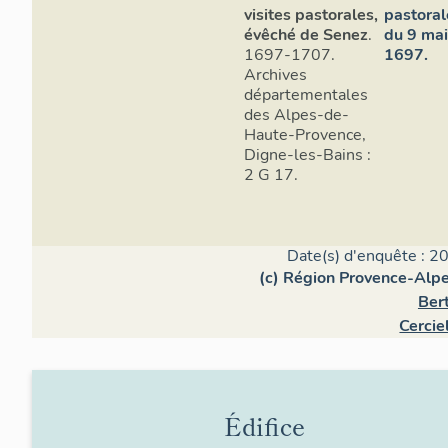
visites pastorales,
pastoral
évêché de Senez
.
du 9 ma
1697-1707.
1697.
Archives
départementales
des Alpes-de-
Haute-Provence,
Digne-les-Bains :
2 G 17.
Date(s) d'enquête : 2
(c) Région Provence-Alpe
Ber
Cercie
Édifice