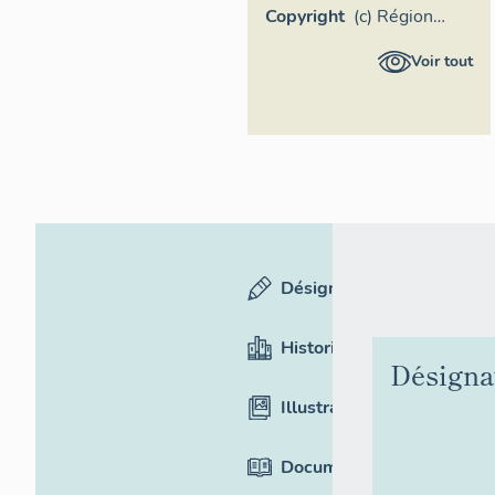
Copyright
(c) Région
Provence-
Voir tout
Alpes-Côte
d'Azur -
Inventaire
général
Désignation
Historique
Désigna
Illustrations
Documentation