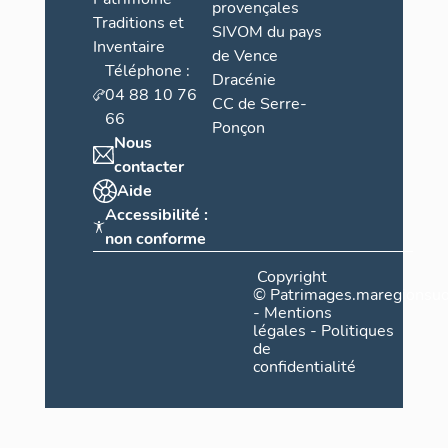
provençales
Traditions et
SIVOM du pays
Inventaire
de Vence
Téléphone :
Dracénie
04 88 10 76
CC de Serre-
66
Ponçon
Nous
contacter
Aide
Accessibilité :
non conforme
Copyright
©
Patrimages.maregionsud
-
Mentions
légales
-
Politiques
de
confidentialité