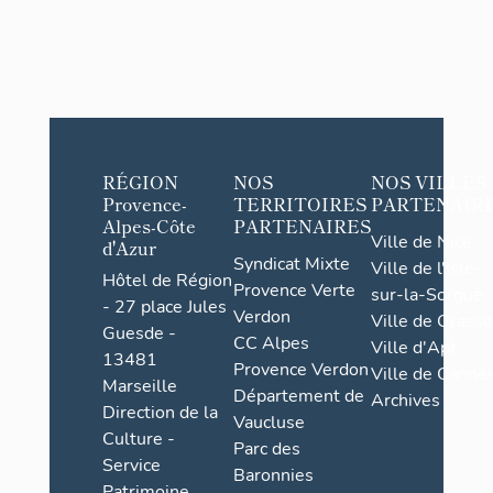
RÉGION
NOS
NOS VILLES
Provence-
TERRITOIRES
PARTENAIR
Alpes-Côte
PARTENAIRES
Ville de Nice
d'Azur
Syndicat Mixte
Ville de l'Isle-
Hôtel de Région
Provence Verte
sur-la-Sorgue
- 27 place Jules
Verdon
Ville de Grasse
Guesde -
CC Alpes
Ville d'Apt
13481
Provence Verdon
Ville de Cannes
Marseille
Département de
Archives
Direction de la
Vaucluse
Culture -
Parc des
Service
Baronnies
Patrimoine