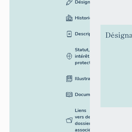
Désignation
Historique
Désigna
Description
Statut,
intérêt et
protection
Illustrations
Documentation
Liens
vers des
dossiers
associés