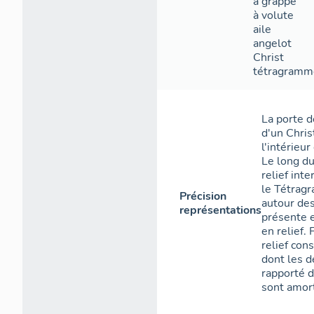
à grappe
à volute
aile
angelot
Christ
tétragramm
La porte d
d'un Chris
l'intérieur
Le long du
relief int
le Tétragr
Précision
autour des
représentations
présente e
en relief.
relief con
dont les 
rapporté d
sont amort