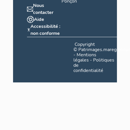
Ponçon
Nous
contacter
Aide
Accessibilité :
non conforme
Copyright
©
Patrimages.maregionsud
-
Mentions
légales
-
Politiques
de
confidentialité