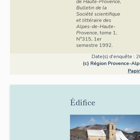
de Haute-Provence,
Bulletin de la
Société scientifique
et littéraire des
Alpes-de-Haute-
Provence
, tome 1,
N°315, 1er
semestre 1992.
Date(s) d'enquête : 2
(c) Région Provence-Alp
Papin
Édifice