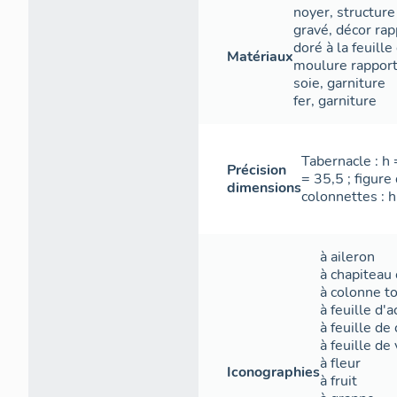
noyer
,
structure
gravé
,
décor rap
doré à la feuille
Matériaux
moulure rappor
soie
,
garniture
fer
,
garniture
Tabernacle : h 
Précision
= 35,5 ; figure 
dimensions
colonnettes : h
à aileron
à chapiteau 
à colonne t
à feuille d'
à feuille de
à feuille de
à fleur
Iconographies
à fruit