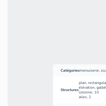
Catégories
menuiserie
,
sc
plan
,
rectangula
élévation
,
galbé
Structures
colonne
,
10
ailes
,
2