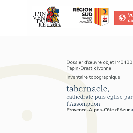
V
ca
Dossier d’œuvre objet IM04001
Papin-Drastik Ivonne
inventaire topographique
tabernacle,
cathédrale puis église pa
l'Assomption
Provence-Alpes-Côte d'Azur