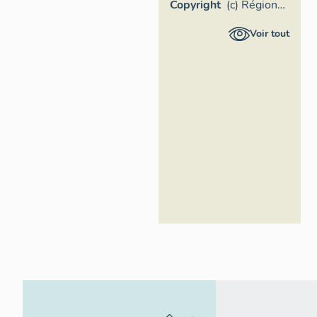
Copyright
(c) Région
Provence-
Voir tout
Alpes-Côte
d'Azur -
Inventaire
général