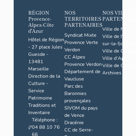
RÉGION
NOS
NOS VILLES
Provence-
TERRITOIRES
PARTENAIR
Alpes-Côte
PARTENAIRES
Ville de Nice
d'Azur
Syndicat Mixte
Ville de l'Isle-
Hôtel de Région
Provence Verte
sur-la-Sorgue
- 27 place Jules
Verdon
Ville de Grasse
Guesde -
CC Alpes
Ville d'Apt
13481
Provence Verdon
Ville de Cannes
Marseille
Département de
Archives
Direction de la
Vaucluse
Culture -
Parc des
Service
Baronnies
Patrimoine
provençales
Traditions et
SIVOM du pays
Inventaire
de Vence
Téléphone :
Dracénie
04 88 10 76
CC de Serre-
66