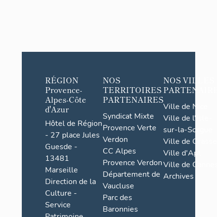
RÉGION
NOS
NOS VILLES
Provence-
TERRITOIRES
PARTENAIR
Alpes-Côte
PARTENAIRES
Ville de Nice
d'Azur
Syndicat Mixte
Ville de l'Isle-
Hôtel de Région
Provence Verte
sur-la-Sorgue
- 27 place Jules
Verdon
Ville de Grasse
Guesde -
CC Alpes
Ville d'Apt
13481
Provence Verdon
Ville de Cannes
Marseille
Département de
Archives
Direction de la
Vaucluse
Culture -
Parc des
Service
Baronnies
Patrimoine