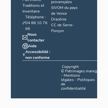
provençales
Traditions et
SIVOM du pays
Inventaire
de Vence
Téléphone :
Dracénie
04 88 10 76
CC de Serre-
66
Ponçon
Nous
contacter
Aide
Accessibilité :
non conforme
Copyright
©
Patrimages.maregionsud
-
Mentions
légales
-
Politiques
de
confidentialité