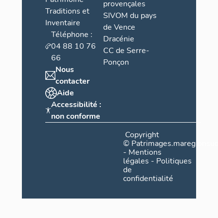
provençales
Traditions et
SIVOM du pays
Inventaire
de Vence
Téléphone :
Dracénie
04 88 10 76
CC de Serre-
66
Ponçon
Nous
contacter
Aide
Accessibilité :
non conforme
Copyright
©
Patrimages.maregionsud
-
Mentions
légales
-
Politiques
de
confidentialité