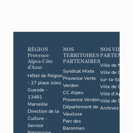
RÉGION
NOS
NOS VILLES
Provence-
TERRITOIRES
PARTENAIR
Alpes-Côte
PARTENAIRES
Ville de Nice
d'Azur
Syndicat Mixte
Ville de l'Isle-
Hôtel de Région
Provence Verte
sur-la-Sorgue
- 27 place Jules
Verdon
Ville de Grasse
Guesde -
CC Alpes
Ville d'Apt
13481
Provence Verdon
Ville de Cannes
Marseille
Département de
Archives
Direction de la
Vaucluse
Culture -
Parc des
Service
Baronnies
Patrimoine