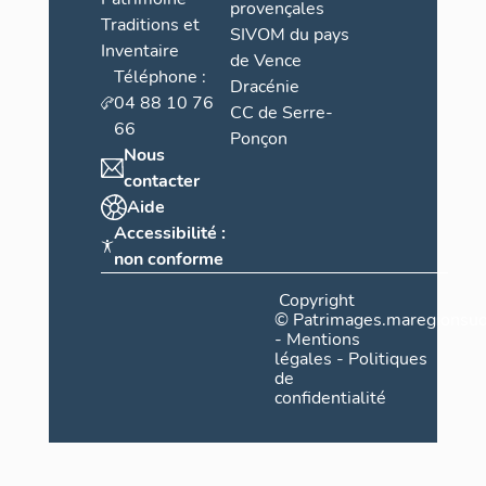
provençales
Traditions et
SIVOM du pays
Inventaire
de Vence
Téléphone :
Dracénie
04 88 10 76
CC de Serre-
66
Ponçon
Nous
contacter
Aide
Accessibilité :
non conforme
Copyright
©
Patrimages.maregionsud
-
Mentions
légales
-
Politiques
de
confidentialité