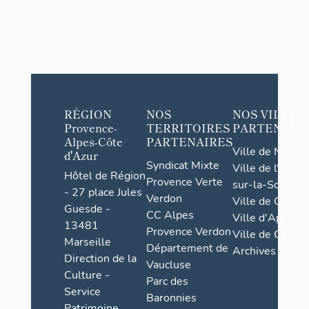
RÉGION
NOS
NOS VILLES
Provence-
TERRITOIRES
PARTENAIR
Alpes-Côte
PARTENAIRES
Ville de Nice
d'Azur
Syndicat Mixte
Ville de l'Isle-
Hôtel de Région
Provence Verte
sur-la-Sorgue
- 27 place Jules
Verdon
Ville de Grasse
Guesde -
CC Alpes
Ville d'Apt
13481
Provence Verdon
Ville de Cannes
Marseille
Département de
Archives
Direction de la
Vaucluse
Culture -
Parc des
Service
Baronnies
Patrimoine