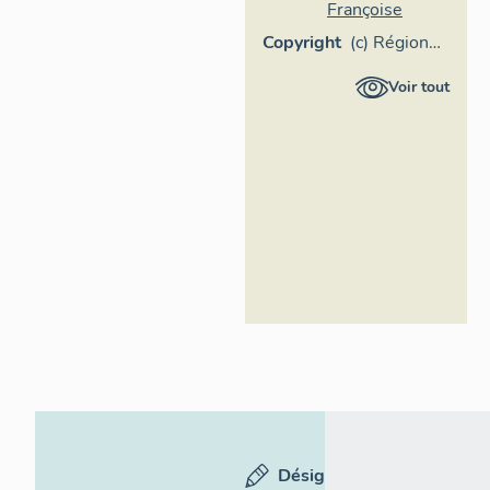
Françoise
Copyright
(c) Région
Provence-
Voir tout
Alpes-Côte
d'Azur -
Inventaire
général
Désignation