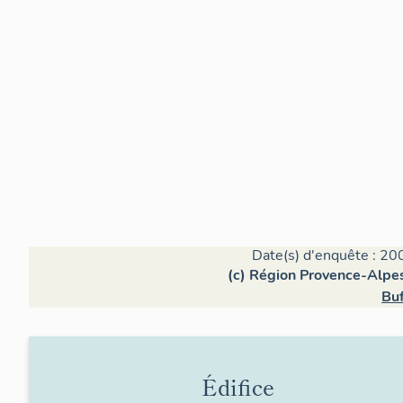
Date(s) d'enquête : 20
(c) Région Provence-Alpes
Bu
Édifice