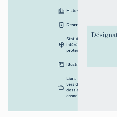
Historique
Description
Désigna
Statut,
intérêt et
protection
Illustrations
Liens
vers des
dossiers
associés