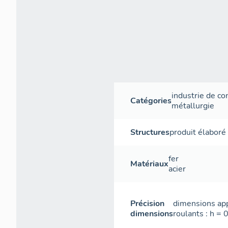
industrie de co
Catégories
métallurgie
Structures
produit élaboré
fer
Matériaux
acier
Précision
dimensions app
dimensions
roulants : h = 