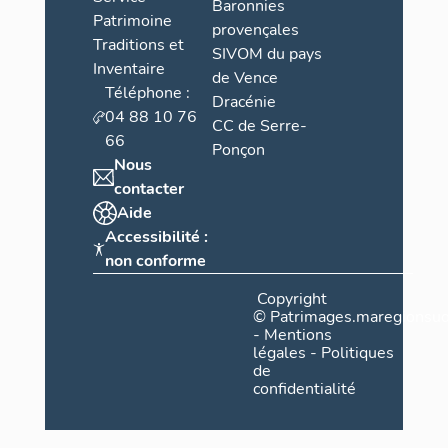
Baronnies
Patrimoine
provençales
Traditions et
SIVOM du pays
Inventaire
de Vence
Téléphone :
Dracénie
04 88 10 76
CC de Serre-
66
Ponçon
Nous
contacter
Aide
Accessibilité :
non conforme
Copyright
©
Patrimages.maregionsud
-
Mentions
légales
-
Politiques
de
confidentialité