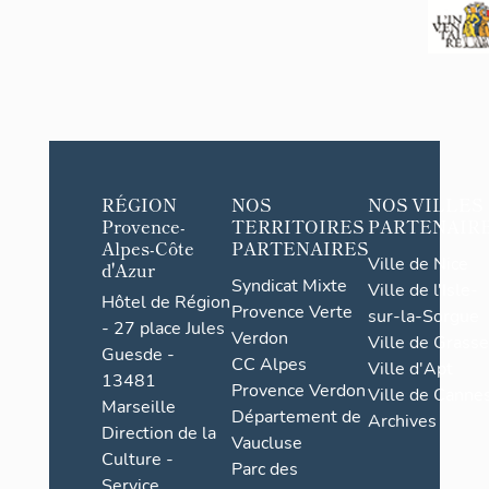
RÉGION
NOS
NOS VILLES
Provence-
TERRITOIRES
PARTENAIR
Alpes-Côte
PARTENAIRES
Ville de Nice
d'Azur
Syndicat Mixte
Ville de l'Isle-
Hôtel de Région
Provence Verte
sur-la-Sorgue
- 27 place Jules
Verdon
Ville de Grasse
Guesde -
CC Alpes
Ville d'Apt
13481
Provence Verdon
Ville de Cannes
Marseille
Département de
Archives
Direction de la
Vaucluse
Culture -
Parc des
Service