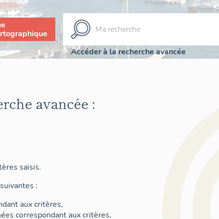
ue
rtographique
Accéder à la recherche avancée
erche avancée :
ères saisis.
suivantes :
dant aux critères,
nées correspondant aux critères,