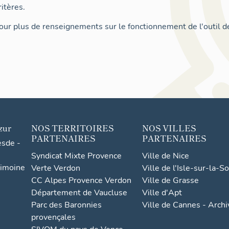
itères.
ur plus de renseignements sur le fonctionnement de l'outil d
zur
NOS TERRITOIRES
NOS VILLES
PARTENAIRES
PARTENAIRES
esde -
Syndicat Mixte Provence
Ville de Nice
rimoine
Verte Verdon
Ville de l'Isle-sur-la-S
CC Alpes Provence Verdon
Ville de Grasse
Département de Vaucluse
Ville d'Apt
Parc des Baronnies
Ville de Cannes - Arch
provençales