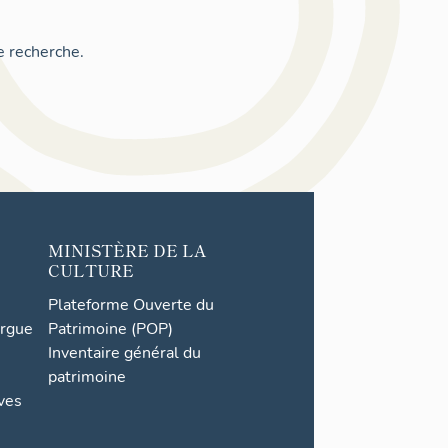
e recherche.
MINISTÈRE DE LA
CULTURE
Plateforme Ouverte du
orgue
Patrimoine (POP)
Inventaire général du
patrimoine
ives