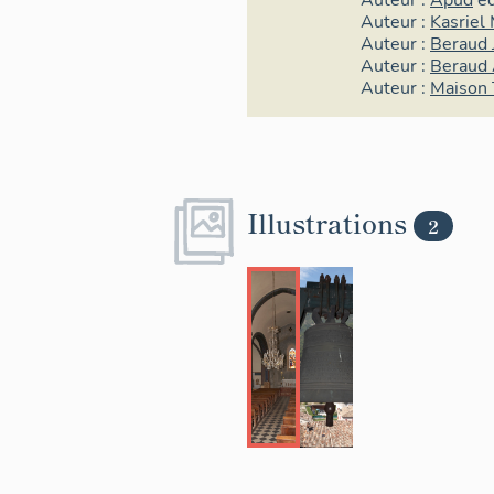
Auteur :
Apud
éd
Auteur :
Kasriel 
Auteur :
Beraud 
Auteur :
Beraud 
Auteur :
Maison 
Illustrations
2