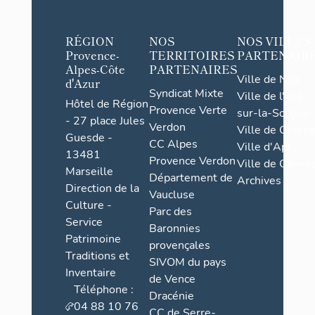
RÉGION
NOS
NOS VILLES
Provence-
TERRITOIRES
PARTENAIR
Alpes-Côte
PARTENAIRES
Ville de Nice
d'Azur
Syndicat Mixte
Ville de l'Isle-
Hôtel de Région
Provence Verte
sur-la-Sorgue
- 27 place Jules
Verdon
Ville de Grasse
Guesde -
CC Alpes
Ville d'Apt
13481
Provence Verdon
Ville de Cannes
Marseille
Département de
Archives
Direction de la
Vaucluse
Culture -
Parc des
Service
Baronnies
Patrimoine
provençales
Traditions et
SIVOM du pays
Inventaire
de Vence
Téléphone :
Dracénie
04 88 10 76
CC de Serre-