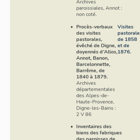
Archives
paroissiales, Annot :
non coté.
Procès-verbaux
Visites
des visites
pastorale
pastorales,
de 1858
évêché de Digne,
et de
doyennés d’Allos,
1876.
Annot, Banon,
Barcelonnette,
Barrême, de
1840 à 1879.
Archives
départementales
des Alpes-de-
Haute-Provence,
Digne-les-Bains :
2 V 86
Inventaires des
biens des fabriques
des paroisses de