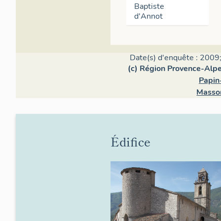
Baptiste
d'Annot
Date(s) d'enquête : 2009;
(c) Région Provence-Alpe
Papin
Masson
Édifice