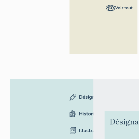
Provence-
Voir tout
Alpes-Côte
d'Azur -
Inventaire
général
Désignation
Historique
Désigna
Illustrations