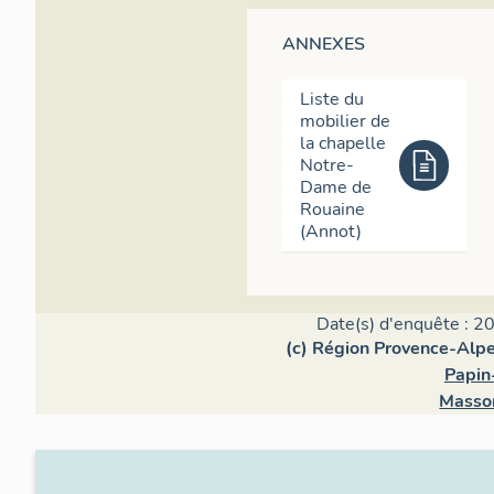
ANNEXES
Liste du
mobilier de
la chapelle
Notre-
Dame de
Rouaine
(Annot)
Date(s) d'enquête : 20
(c) Région Provence-Alpe
Papin
Masson