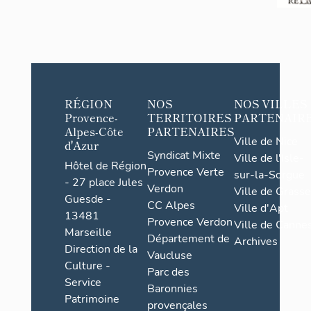
RÉGION
NOS
NOS VILLES
Provence-
TERRITOIRES
PARTENAIR
Alpes-Côte
PARTENAIRES
Ville de Nice
d'Azur
Syndicat Mixte
Ville de l'Isle-
Hôtel de Région
Provence Verte
sur-la-Sorgue
- 27 place Jules
Verdon
Ville de Grasse
Guesde -
CC Alpes
Ville d'Apt
13481
Provence Verdon
Ville de Cannes
Marseille
Département de
Archives
Direction de la
Vaucluse
Culture -
Parc des
Service
Baronnies
Patrimoine
provençales