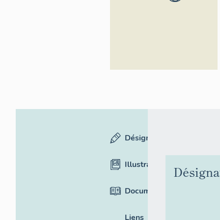
Alpes-Côte
d'Azur -
Inventaire
général
Désignation
Illustrations
Désigna
Documentation
Liens