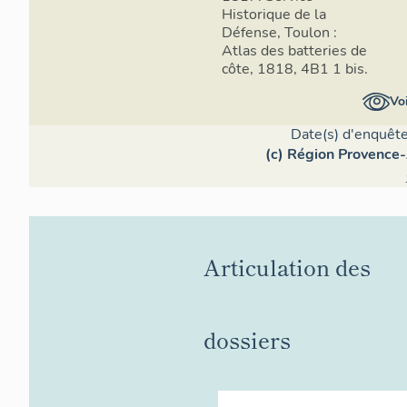
Historique de la
côtes, aux a
Défense, Toulon :
plages susc
Atlas des batteries de
Sablettes re
côte, 1818, 4B1 1 bis.
stationnant 
distant de m
Voi
grande rade
Date(s) d'enquête
l’isthme en 
(c) Région Provence-
la presqu’îl
Le 30 octobr
de création 
de l’anse des
Faubrégas et
Articulation des
la pointe d
projecteurs
En août 188
dossiers
le site de M
construire 
photo élect
fonctionnem