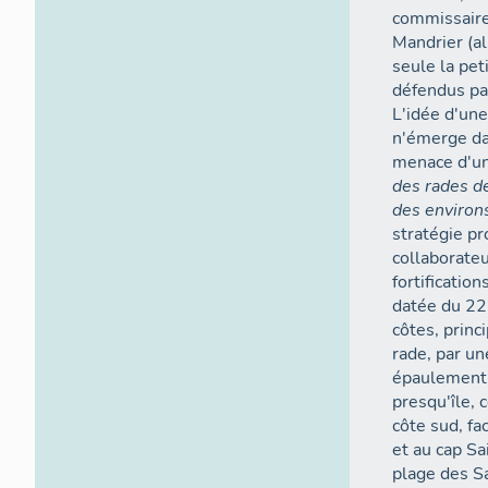
commissaire 
Mandrier (al
seule la pet
défendus pa
L'idée d'une
n'émerge dan
menace d'un
des rades d
des enviro
stratégie pr
collaborateu
fortificatio
datée du 2
côtes, princ
rade, par un
épaulement,
presqu'île, 
côte sud, fa
et au cap Sa
plage des Sa