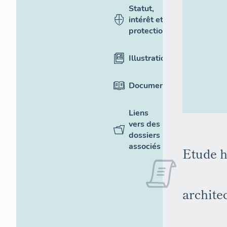
Statut,
intérêt et
protection
Illustrations
Documentation
Liens
vers des
dossiers
associés
Etude h
archite