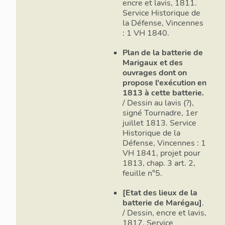
encre et lavis, 1811.
A la fin du 
Service Historique de
batterie de Ma
la Défense, Vincennes
donner une n
: 1 VH 1840.
métal et à v
propulsés par
Plan de la batterie de
considérable
Marigaux et des
puissance d
ouvrages dont on
système de d
propose l'exécution en
1813 à cette batterie.
1878 et s'a
/ Dessin au lavis (?),
capables de 
signé Tournadre, 1er
A la suite d
juillet 1813. Service
importante 
Historique de la
1882-1883 à
Défense, Vincennes : 1
hauteur du
VH 1841, projet pour
1813, chap. 3 art. 2,
Les vaisseau
feuille n°5.
attaques son
prémunir, la
[Etat des lieux de la
destinés à d
batterie de Marégau]
.
telles tenta
/ Dessin, encre et lavis,
1817. Service
autrement n