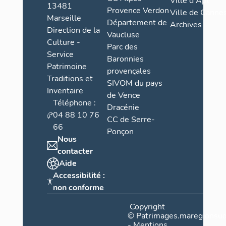
Ville d'Apt
poste. Les 
13481
Provence Verdon
Ville de Cannes
l'épaulemen
Marseille
Département de
Archives
de point d'
Direction de la
Vaucluse
autres const
Culture -
Parc des
encore en t
Service
réutilisé d
Baronnies
Patrimoine
charbon pou
provençales
Traditions et
électrique. 
SIVOM du pays
Inventaire
travée ouest
de Vence
Téléphone :
aux effets,
Dracénie
(désaffecté 
04 88 10 76
CC de Serre-
chambre des 
66
Ponçon
réfrigérant 
Nous
poste de cou
contacter
Aide
Un nouveau
Accessibilité :
plus grand q
non conforme
(lorsque cel
construit (
Copyright
mètres de ce
©
Patrimages.maregionsud
strictement 
-
Mentions