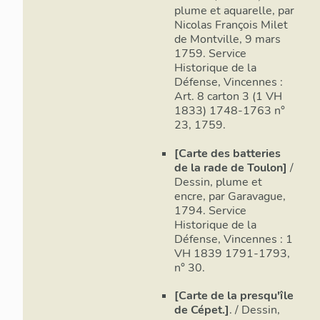
générales p
plume et aquarelle, par
rares, sinon 
Nicolas François Milet
programme d
de Montville, 9 mars
par le direc
1759. Service
Historique de la
à l'ensemble
Défense, Vincennes :
batteries. L
Art. 8 carton 3 (1 VH
puissamment 
1833) 1748-1763 n°
la
batterie 
23, 1759.
de Marégau, 
Coudoulière
[Carte des batteries
coûteuse, ré
de la rade de Toulon]
/
jugée défini
Dessin, plume et
est remise a
encre, par Garavague,
1794. Service
Le procès-v
Historique de la
Défense, Vincennes : 1
VH 1839 1791-1793,
Le service d
n° 30.
inutilisés de
particuliers
[Carte de la presqu'île
certain Victo
de Cépet.]
. / Dessin,