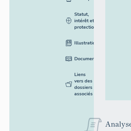
Statut,
intérêt et
protection
Illustrations
Documentation
Liens
vers des
dossiers
associés
Analyse