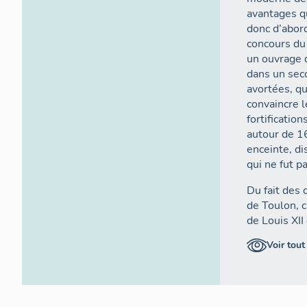
avantages que
donc d’abord
concours du 
un ouvrage d
dans un sec
avortées, qu
convaincre l
fortificatio
autour de 16
enceinte, di
qui ne fut p
Du fait des 
de Toulon, c
de Louis XII
1524- que la
Voir tout
un cap termi
côté est la p
En octobre 1
seignor de R