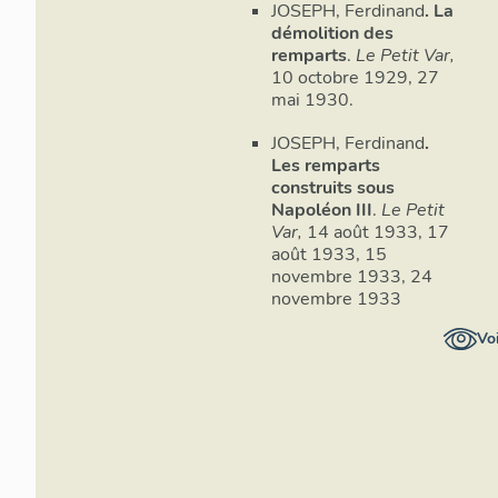
JOSEPH, Ferdinand
. La
bas retirés 
démolition des
les cinq bas
remparts
.
Le Petit Var,
proportions,
10 octobre 1929, 27
pas parfait
mai 1930.
sensibles di
JOSEPH, Ferdinand
.
courtines à l
Les remparts
dite de Notr
construits sous
faisaient pe
Napoléon III
.
Le Petit
centre de la
Var,
14 août 1933, 17
avaient une f
août 1933, 15
bossages), un passage voûté ég
novembre 1933, 24
un pont-levi
novembre 1933
inférieure 
huit piles de
Voi
La spécifica
bossages rus
que ce type
quart du XVI
luxueux et o