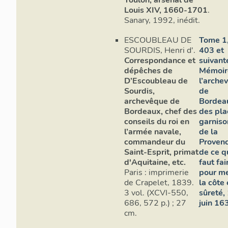
avec le tois
Louis XIV, 1660-1701
.
Herculles, t
Sanary, 1992, inédit.
de six à cin
nom de Notr
ESCOUBLEAU DE
Tome 1,
Dame-de-1'Hu
SOURDIS, Henri d'.
403 et
aiguilles d’
Correspondance et
suivant
bastion Sain
dépêches de
Mémoir
D’Escoubleau de
l’arche
les appellat
Sourdis,
de
chapelle, celle
archevêque de
Bordea
même du bas
Bordeaux, chef des
des pla
bastions, to
conseils du roi en
garniso
comportaien
l’armée navale,
de la
lampe en pie
commandeur du
Provenc
conforme au 
Saint-Esprit, primat
de ce qu
desseing dud
d'Aquitaine, etc.
faut fai
on ne peut 
Paris : imprimerie
pour me
apportés pa
de Crapelet, 1839.
la côte
3 vol. (XCVI-550,
sûreté,
sources muni
686, 572 p.) ; 27
juin 16
bastions à o
cm.
bâties sur 
ressemblaien