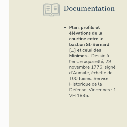
Provence He
Documentation
l’arrêt des 
Henri III re
Toulonnais.
Plan, profils et
élévations de la
La constru
courtine entre le
de la vill
bastion St-Bernard
[...] et celui des
Bernard de 
Minimes..
. Dessin à
de Provence
l'encre aquarellé, 29
d’Epernon, n
novembre 1776, signé
fortification
d'Aumale, échelle de
d’Henri IV, 
100 toises. Service
de Religion.
Historique de la
Défense, Vincennes : 1
construction
VH 1835.
du 19 au 27
devant notai
frais de la 
travaux fut 
part contrib