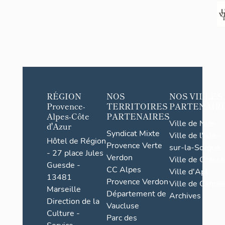
par le sieur
1598, Raymo
Provence, le
d’Henri IV, 
forteresse e
réïtéra en 1
la future cit
chantier de f
RÉGION
NOS
NOS VILLES
comparable à
Provence-
TERRITOIRES
PARTENAIR
être, pour l
Alpes-Côte
PARTENAIRES
antérieur, n
Ville de Nice
d'Azur
militaires d
Syndicat Mixte
Ville de l'Isle-
Hôtel de Région
Vitozzi. A T
Provence Verte
sur-la-Sorgue
- 27 place Jules
de mer embra
Verdon
Ville de Grasse
Guesde -
de ville bas
CC Alpes
Ville d'Apt
conçue par 
13481
Provence Verdon
Ville de Cannes
Marseille
Département de
Le projet B
Archives
Direction de la
Vaucluse
rectiligne l
Culture -
une avancée 
Parc des