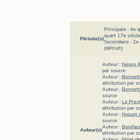
Au mois de 
Sommerive, 
1525 à 1566)
Principale :
4e q
projet d’une
quart 17e siècl
l’ancienne et
Période(s)
Secondaire :
2e 
gouverneur 
(détruit)
ville de Tho
murailhes, b
Auteur :
Negro (
tuition et de
par source
Mottet, prem
Auteur :
Bonnef
qui avait ét
attribution par s
principal de
Auteur :
Bonnefo
le 17 janvie
source
communauté 
Auteur :
Le Pres
et de trente
attribution par s
question. L
Auteur :
Niquet 
le gouverne
source
participatio
Auteur :
Bonifac
Auteur(s)
attribution par s
total de vin
Auteur :
Milet d
qu’il ne pou