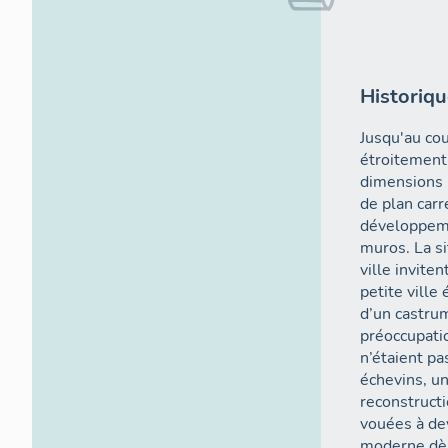
Historiqu
Jusqu'au cou
étroitement
dimensions r
de plan carr
développeme
muros. La si
ville invite
petite ville
d’un castrum
préoccupatio
n’étaient pas
échevins, un
reconstructi
vouées à dev
moderne dès 