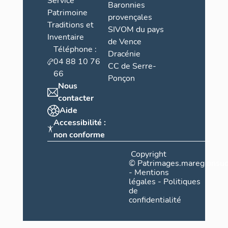
Service
large pour 
Baronnies
Patrimoine
L’enceinte d
provençales
Traditions et
stricte sym
SIVOM du pays
Inventaire
courtines e
de Vence
Saint Jean d
Téléphone :
Dracénie
immédiatemen
04 88 10 76
CC de Serre-
deux môles 
66
Ponçon
former un an
Nous
proue, au fl
contacter
la darse ave
Aide
Accessibilité :
La réalisati
non conforme
nettement du
de symétrie.
Copyright
deux quais e
©
Patrimages.maregionsud
droit, formant 
-
Mentions
prolongés p
légales
-
Politiques
de
tracé tenail
confidentialité
de 15 toises
d’eau plus v
longueur d’