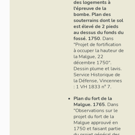
des logements à
suivis avec 
l'épreuve de la
commencemen
bombe. Plan des
est occupé a
souterrains dont le sol
à creuser des bassins pour en faire éteindre une
est élevé de 2 pieds
quantité, à f
au dessus du fonds du
roqueteurs p
fossé. 1750
. Dans
taille, ce q
"Projet de fortification
à occuper la hauteur de
de toutes es
la Malgue, 22
pourrons avo
décembre 1750".
exige un sec
Dessin plume et lavis.
possible..
1
Service Historique de
la Défense, Vincennes
Le chantier lancé, Milet de Monville rédi
: 1 VH 1833 n° 7.
mémoire très technique sur le
rencontrées
Plan du fort de la
hauteur de L
Malgue. 1765
. Dans
travailleurs 
"Observations sur le
doit y être 
projet du fort de la
déblais du f
Malgue approuvé en
1750 et faisant partie
se mettre e
du projet général des