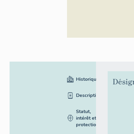
Inventaire généra
Historique
Désig
Description
Statut,
intérêt et
protection