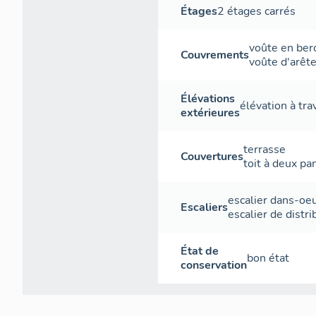
régiment des
Étages
2 étages carrés
Sans aucun 
prédécesseur
voûte en ber
critiquer so
Couvrements
voûte d'arêt
6
voulant s’as
hauteur de l
Élévations
élévation à tr
nécessaires 
extérieures
défectueux (
front qu’il 
terrasse
Couvertures
et ne lui o
toit à deux pa
quarré long,
d’autre adhé
escalier dans-oe
défense, ont
Escaliers
escalier de distri
montagne et
(…) impossib
courtines sa
État de
bon état
conservation
ne sera plu
de troupes
»
carré régulier
une caponniè