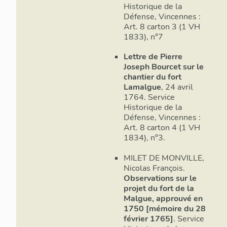
provisoires 
Historique de la
bastions (la
Défense, Vincennes :
Art. 8 carton 3 (1 VH
gorge, le to
1833), n°7
aux demi-lu
lune est pr
Lettre de Pierre
chemin couv
Joseph Bourcet sur le
vers la ville.
chantier du fort
Lamalgue
, 24 avril
Le fort dé
1764. Service
ch
Historique de la
Défense, Vincennes :
Le 22 décem
Art. 8 carton 4 (1 VH
des fortific
1834), n°3.
secrétaire d
fortificatio
MILET DE MONVILLE,
Nicolas François.
approuvé, m
Observations sur le
Il s’agissai
projet du fort de la
intégrant « 
Malgue, approuvé en
plate-forme 
1750 [mémoire du 28
défaut au pr
février 1765]
. Service
tels que red