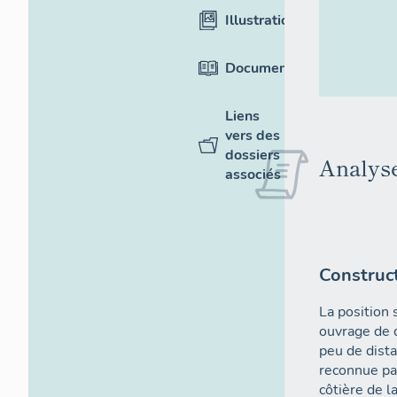
Illustrations
Documentation
Liens
vers des
dossiers
Analyse
associés
Construc
La position 
ouvrage de d
peu de dista
reconnue pa
côtière de l