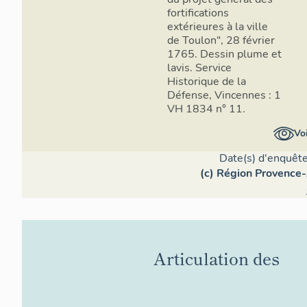
eut lieu la 
fortifications
ce front par
extérieures à la ville
présence de 
de Toulon", 28 février
commandant l
1765. Dessin plume et
ici, ainsi qu
lavis. Service
commissaire
Historique de la
Lieutenants
Défense, Vincennes : 1
saillant du 
VH 1834 n° 11.
pierre conte
Voi
latines com
Date(s) d'enquête
Outre la lun
(c) Région Provence-
capitale du 
en accord av
importantes 
de Niquet qu
à renforcer 
orientale d
Articulation des
dit, par la 
commencer l
perfectionn