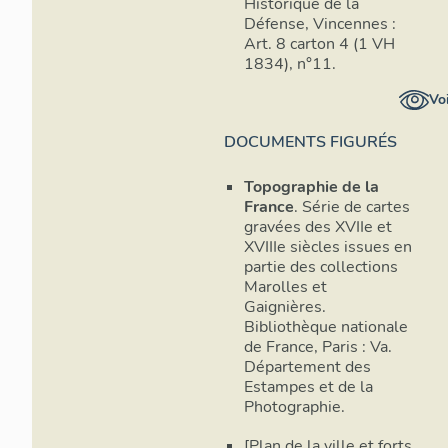
Historique de la
des fortific
Défense, Vincennes :
général alor
Art. 8 carton 4 (1 VH
l’essentiel l
1834), n°11.
rectangle pa
Voi
identiques e
détail des pa
DOCUMENTS FIGURÉS
demi-lune d’
front d’atta
Topographie de la
réduit. Ce f
France
. Série de cartes
couvre-face 
gravées des XVIIe et
pourvus de t
XVIIIe siècles issues en
demi-lune. 
partie des collections
1708, qui e
Marolles et
l’ensemble d
Gaignières.
terrain que 
Bibliothèque nationale
a plus de cav
de France, Paris : Va.
Département des
adopté pour les locaux de case
Estampes et de la
casematage 
Photographie.
flancs et fa
et sur les p
[Plan de la ville et forts