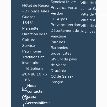
Syndicat Mixte
Ville de l'Isle-
de contremin
Hôtel de Région
Provence Verte
sur-la-Sorgue
lui aussi en
- 27 place Jules
Verdon
Ville de Grasse
Guesde -
CC Alpes
-L’améliorat
Ville d'Apt
13481
d’attaque, s
Provence Verdon
Ville de Cannes
Marseille
gagnent en e
Département de
Archives
Direction de la
Vaucluse
-Un projet d
Culture -
Parc des
droit de la 
Service
Baronnies
Patrimoine
-La suppress
provençales
Traditions et
suppression 
SIVOM du pays
Inventaire
d’axe du fr
de Vence
Téléphone :
cavalier.-La
Dracénie
04 88 10 76
front de gor
CC de Serre-
deux, plus épais (équivalent au cavalier) et profondément
66
Ponçon
engagé dans
Nous
contacter
-La systéma
Aide
casemates s
Accessibilité :
(voûtes en b