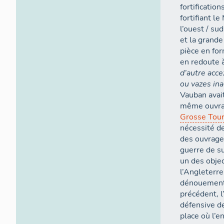
fortificatio
fortifiant l
l’ouest / su
et la grande
pièce en for
en redoute à
d’autre accez par terre tout ce qui paroit prairie estant 
ou vazes ina
Vauban avait
même ouvrag
Grosse Tou
nécessité de
des ouvrage
guerre de su
un des objec
l’Angleterre
dénouement 
précédent, l’
défensive de
place où l’e