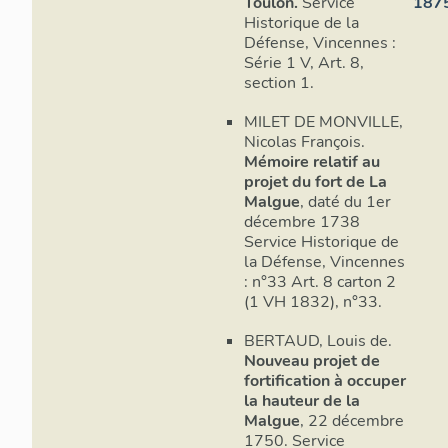
1746
, mo
Toulon.
Service
187
Historique de la
défensives p
Défense, Vincennes :
des forts dé
Série 1 V, Art. 8,
corps de pla
section 1.
retrancheme
MILET DE MONVILLE,
Simultanéme
Nicolas François.
organisé pa
Mémoire relatif au
Isle en 174
projet du fort de La
offensive d
Malgue
, daté du 1er
comportant s
décembre 1738
sèches, inve
Service Historique de
finalement r
la Défense, Vincennes
vers 1709. C
: n°33 Art. 8 carton 2
(1 VH 1832), n°33.
ces travaux 
demi-lunes 
BERTAUD, Louis de.
du fort selo
Nouveau projet de
par les débl
fortification à occuper
de front d’a
la hauteur de la
définissant 
Malgue
, 22 décembre
retranche à 
1750. Service