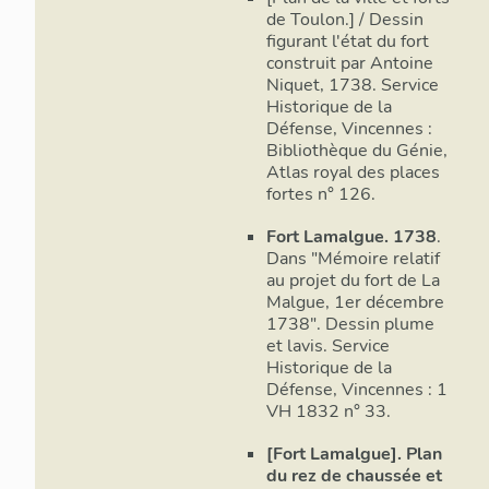
casemates po
de Toulon.] / Dessin
chemin de r
figurant l'état du fort
construit par Antoine
Le 31 mars 1
Niquet, 1738. Service
(de) Bourcet
Historique de la
général des 
Défense, Vincennes :
province de
Bibliothèque du Génie,
d’inspection
Atlas royal des places
s’agit princ
fortes n° 126.
concert avec
Fort Lamalgue. 1738
.
Lamalgue, de
Dans "Mémoire relatif
dès la fin d
au projet du fort de La
ouvrages, s’
Malgue, 1er décembre
d’attaque, d
1738". Dessin plume
une lettre d
et lavis. Service
sur la mise 
Historique de la
projetté à 
Défense, Vincennes : 1
il étoit sus
VH 1832 n° 33.
deffense et 
[Fort Lamalgue]. Plan
tracé ainsi 
du rez de chaussée et
jalons que M