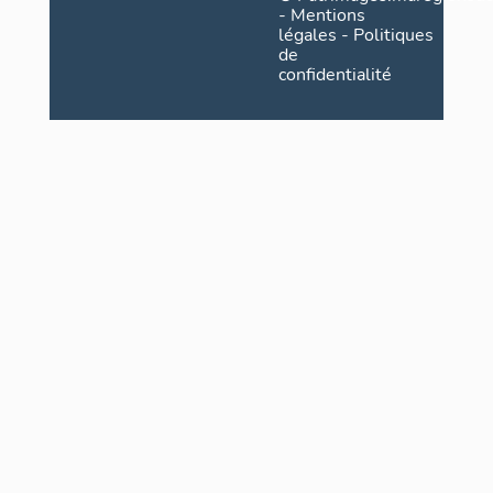
-
Mentions
légales
-
Politiques
de
confidentialité