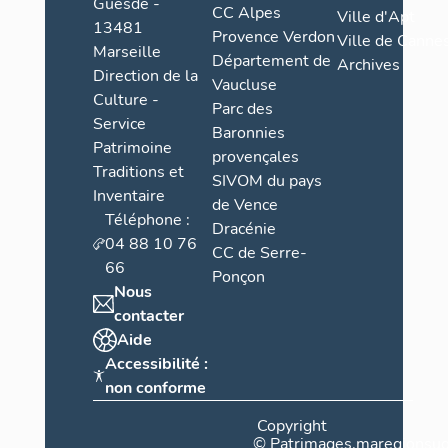
Neuv
Guesde -
CC Alpes
Ville d'Apt
e
13481
Provence Verdon
Ville de Cannes
Marseille
Département de
Archives
Direction de la
Vaucluse
Culture -
Parc des
Service
Baronnies
Patrimoine
provençales
Traditions et
SIVOM du pays
Inventaire
de Vence
Téléphone :
Dracénie
04 88 10 76
CC de Serre-
66
Ponçon
Nous
contacter
Aide
Accessibilité :
non conforme
Copyright
©
Patrimages.maregionsud