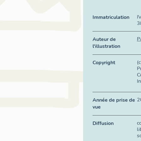
I
Immatriculation
3
P
Auteur de
l'illustration
(
Copyright
P
C
I
2
Année de prise de
vue
c
Diffusion
l
s