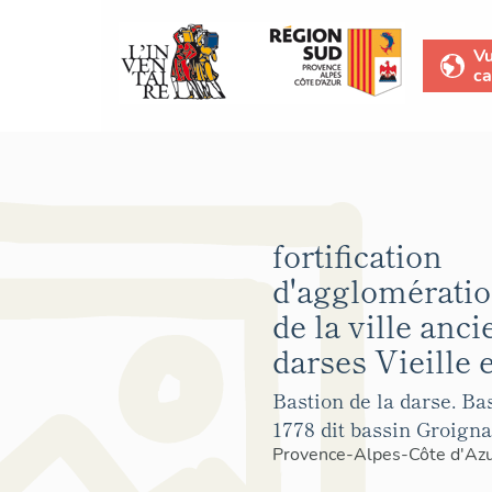
V
ca
fortification
d'agglomératio
de la ville anc
darses Vieille 
Bastion de la darse. Ba
1778 dit bassin Groigna
Provence-Alpes-Côte d'Az