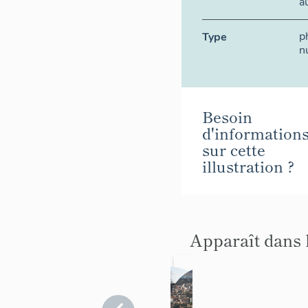
a
p
Type
n
Besoin
d'information
sur cette
illustration ?
Apparaît dans 
forti
Pl
ficati
ac