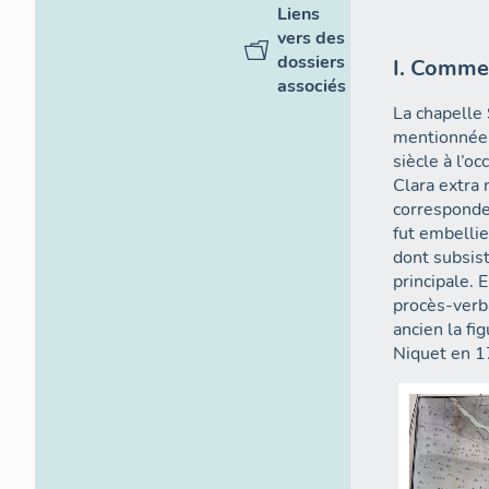
Liens
vers des
dossiers
I. Commen
associés
La chapelle 
mentionnée 
siècle à l’o
Clara extra 
corresponden
fut embellie
dont subsist
principale. 
procès-verba
ancien la fi
Niquet en 1