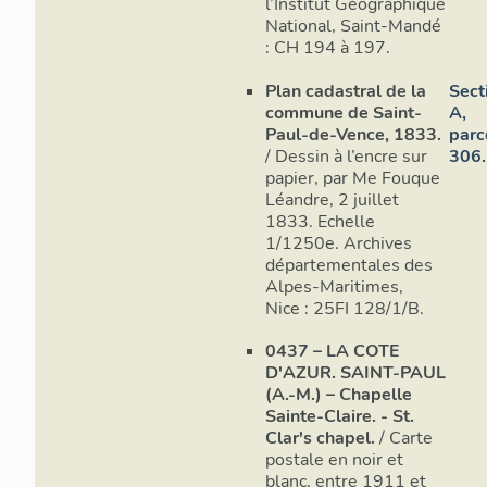
l’Institut Géographique
Elév
National, Saint-Mandé
: CH 194 à 197.
Les traces d
avec les pié
Plan cadastral de la
Sect
commune de Saint-
A,
visibles aut
Paul-de-Vence, 1833.
parc
porte de pl
/ Dessin à l’encre sur
306.
(chapelle Sa
papier, par Me Fouque
Dame-de-la
Léandre, 2 juillet
Charles et 
1833. Echelle
en arc en pl
1/1250e. Archives
installée au
départementales des
Alpes-Maritimes,
Nice : 25FI 128/1/B.
0437 – LA COTE
D'AZUR. SAINT-PAUL
(A.-M.) – Chapelle
Sainte-Claire. - St.
Clar's chapel.
/ Carte
postale en noir et
blanc, entre 1911 et