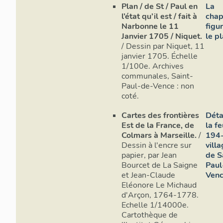
Plan / de St / Paul en
La
l’état qu’il est / fait à
chap
Narbonne le 11
figu
Janvier 1705 / Niquet.
le pl
/ Dessin par Niquet, 11
janvier 1705. Échelle
1/100e. Archives
Elévation 
communales, Saint-
Paul-de-Vence : non
coté.
Cartes des frontières
Déta
Est de la France, de
la fe
Colmars à Marseille.
/
194-
Dessin à l'encre sur
vill
papier, par Jean
de S
Bourcet de La Saigne
Paul
et Jean-Claude
Venc
Eléonore Le Michaud
d'Arçon, 1764-1778.
Echelle 1/14000e.
Cartothèque de