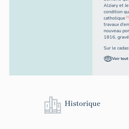
Alziary et J
condition qu
catholique
1
travaux d’em
nouveau port
1816, gravée
Sur le cadas
la chapelle 
Voir tout
Historique