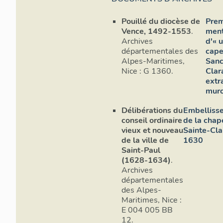
Pouillé du diocèse de
Prem
Vence, 1492-1553
.
ment
Archives
d'« 
départementales des
cape
Alpes-Maritimes,
Sanc
Nice : G 1360.
Clar
extr
muro
Délibérations du
Embelliss
conseil ordinaire
de la chap
vieux et nouveau
Sainte-Cla
Elév
de la ville de
1630
Saint-Paul
(1628-1634)
.
Les bases d
Archives
avec une ros
départementales
de droite. C
des Alpes-
segmentaire 
Maritimes, Nice :
dessus, un 
E 004 005 BB
compartimen
12.