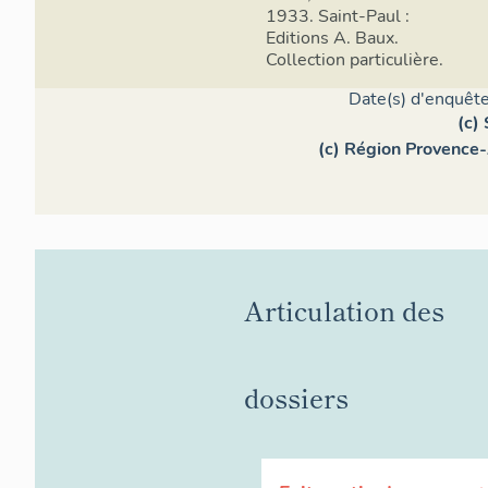
1933. Saint-Paul :
Editions A. Baux.
Collection particulière.
Date(s) d'enquête
Elév
(c)
(c) Région Provence-
Les murs ori
nord est mit
possède une 
qui déborden
Articulation des
dossiers