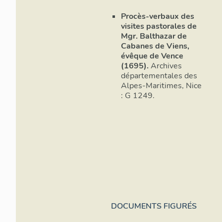
d’éléments f
citronnier, à
Procès-verbaux des
décorés à ga
visites pastorales de
Mgr. Balthazar de
d’une corbeil
Cabanes de Viens,
ornée d’un 
évêque de Vence
éclosent rap
(1695).
Archives
Madeleine (
départementales des
une croix. 
Alpes-Maritimes, Nice
finitions so
: G 1249.
fermée par u
tympan.
DOCUMENTS FIGURÉS