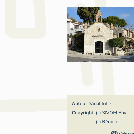
Auteur
Vidal Julie
Copyright
(c) SIVOM Pays d
Vence
(c) Région
Provence-Alpes-
Voir tou