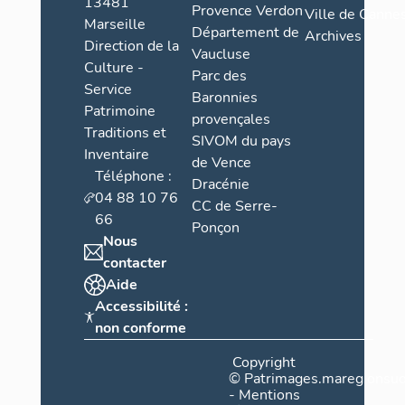
13481
Provence Verdon
au mortier d
Ville de Cannes
Marseille
Département de
tardivement
Archives
Direction de la
en bois pein
Vaucluse
Culture -
de pierre ca
Parc des
Service
Baronnies
Patrimoine
provençales
Traditions et
SIVOM du pays
Inventaire
de Vence
Téléphone :
Dracénie
04 88 10 76
CC de Serre-
66
Ponçon
Nous
contacter
Aide
Accessibilité :
non conforme
Copyright
©
Patrimages.maregionsud
-
Mentions