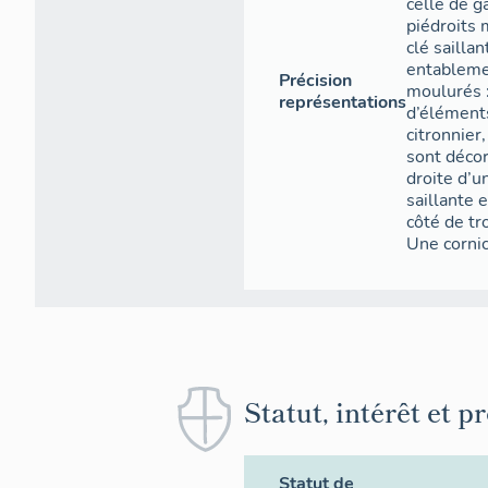
celle de g
piédroits 
clé sailla
entableme
Précision
moulurés 
représentations
d’éléments
citronnier,
sont décor
droite d’un
saillante 
côté de tr
Une corni
Vue
La chapelle 
Statut, intérêt et p
routes à l’e
présente un 
orientation 
mètres carr
Statut de