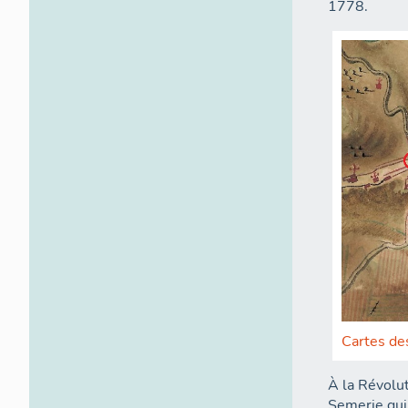
1778.
Cartes des
À la Révolut
Semerie qui 