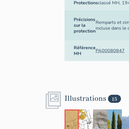
Protections
classé MH
, 19
Précisions
Remparts et cime
sur la
incluse dans le 
protection
Référence
PA00080847
MH
Illustrations
15