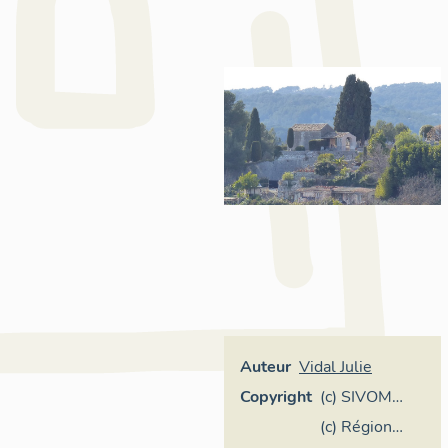
Auteur
Vidal Julie
Copyright
(c) SIVOM
Pays de Vence
(c) Région