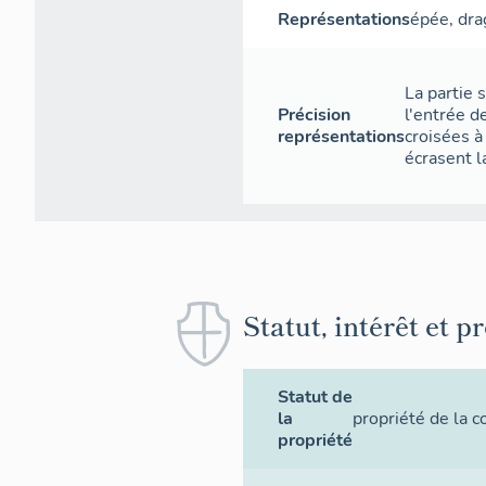
Représentations
épée
,
dra
La partie 
Précision
l'entrée d
représentations
croisées 
écrasent l
Statut, intérêt et p
Statut de
la
propriété de la
propriété