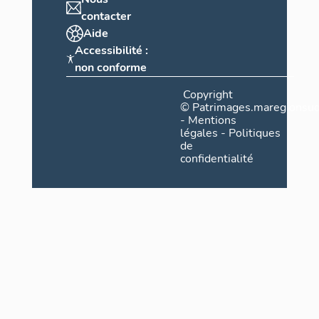
contacter
Aide
Accessibilité :
non conforme
Copyright
©
Patrimages.maregionsud
-
Mentions
légales
-
Politiques
de
confidentialité