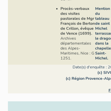
Procès-verbaux
Mention
des visites
du
pastorales de Mgr
tableau
François de Berton
de saint
de Crillon, évêque
Michel
de Vence (1699).
terrassa
Archives
le drago
départementales
dans la
des Alpes-
chapell
Maritimes, Nice : G
Saint-
1251.
Michel.
Date(s) d'enquête : 2
(c) SI
(c) Région Provence-Alp
F