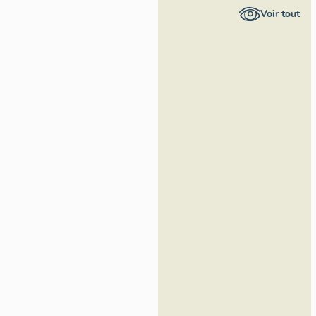
Provence-
Voir tout
Alpes-Côte
d'Azur -
Inventaire
général