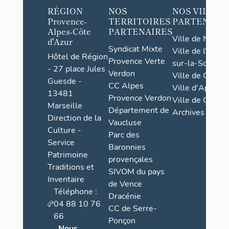
RÉGION
NOS
NOS VILLES
Provence-
TERRITOIRES
PARTENAIR
Alpes-Côte
PARTENAIRES
Ville de Nice
d'Azur
Syndicat Mixte
Ville de l'Isle-
Hôtel de Région
Provence Verte
sur-la-Sorgue
- 27 place Jules
Verdon
Ville de Grasse
Guesde -
CC Alpes
Ville d'Apt
13481
Provence Verdon
Ville de Cannes
Marseille
Département de
Archives
Direction de la
Vaucluse
Culture -
Parc des
Service
Baronnies
Patrimoine
provençales
Traditions et
SIVOM du pays
Inventaire
de Vence
Téléphone :
Dracénie
04 88 10 76
CC de Serre-
66
Ponçon
Nous