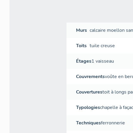
Murs
calcaire
moellon sans
Toits
tuile creuse
Étages
1 vaisseau
Couvrements
voûte en ber
Couvertures
toit à longs p
Typologies
chapelle à faça
Techniques
ferronnerie