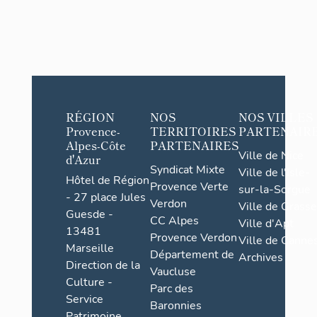
RÉGION
NOS
NOS VILLES
Provence-
TERRITOIRES
PARTENAIR
Alpes-Côte
PARTENAIRES
Ville de Nice
d'Azur
Syndicat Mixte
Ville de l'Isle-
Hôtel de Région
Provence Verte
sur-la-Sorgue
- 27 place Jules
Verdon
Ville de Grasse
Guesde -
CC Alpes
Ville d'Apt
13481
Provence Verdon
Ville de Cannes
Marseille
Département de
Archives
Direction de la
Vaucluse
Culture -
Parc des
Service
Baronnies
Patrimoine