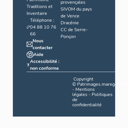
provençales
Traditions et
SIVOM du pays
Inventaire
de Vence
Téléphone :
Dracénie
04 88 10 76
CC de Serre-
66
Ponçon
Nous
contacter
Aide
Accessibilité :
non conforme
Copyright
©
Patrimages.maregionsud
-
Mentions
légales
-
Politiques
de
confidentialité