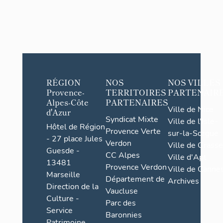
RÉGION
NOS
NOS VILLES
Provence-
TERRITOIRES
PARTENAIR
Alpes-Côte
PARTENAIRES
Ville de Nice
d'Azur
Syndicat Mixte
Ville de l'Isle-
Hôtel de Région
Provence Verte
sur-la-Sorgue
- 27 place Jules
Verdon
Ville de Grasse
Guesde -
CC Alpes
Ville d'Apt
13481
Provence Verdon
Ville de Cannes
Marseille
Département de
Archives
Direction de la
Vaucluse
Culture -
Parc des
Service
Baronnies
Patrimoine