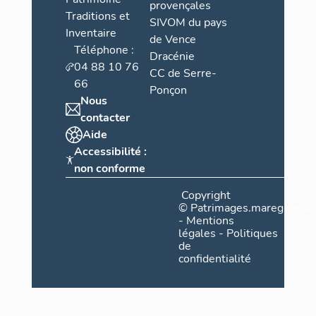
provençales
Traditions et
SIVOM du pays
Inventaire
de Vence
Téléphone :
Dracénie
04 88 10 76
CC de Serre-
66
Ponçon
Nous
contacter
Aide
Accessibilité :
non conforme
Copyright
©
Patrimages.maregionsud
-
Mentions
légales
-
Politiques
de
confidentialité